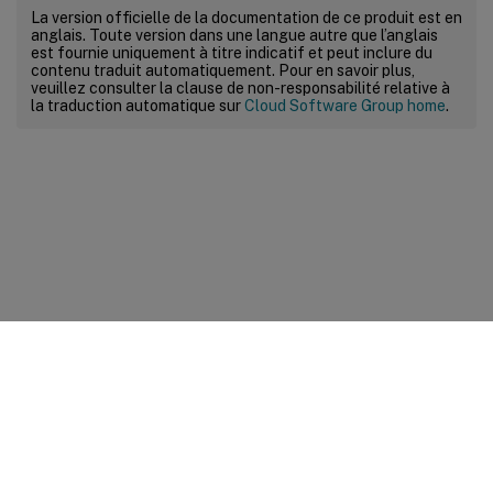
La version officielle de la documentation de ce produit est en
anglais. Toute version dans une langue autre que l’anglais
est fournie uniquement à titre indicatif et peut inclure du
contenu traduit automatiquement. Pour en savoir plus,
veuillez consulter la clause de non-responsabilité relative à
la traduction automatique sur
Cloud Software Group home
.
Commentaires sur le site
Vos préférences de confidentialité
Confidentialité et
conditions légales
Préférences de cookies
docs.cloud.com