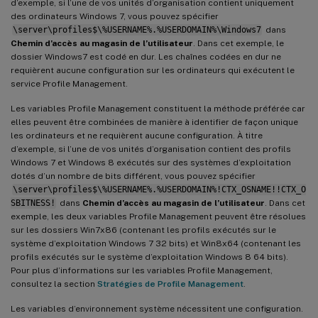
d’exemple, si l’une de vos unités d’organisation contient uniquement
des ordinateurs Windows 7, vous pouvez spécifier
\server\profiles$\%USERNAME%.%USERDOMAIN%\Windows7
dans
Chemin d’accès au magasin de l’utilisateur
. Dans cet exemple, le
dossier Windows7 est codé en dur. Les chaînes codées en dur ne
requièrent aucune configuration sur les ordinateurs qui exécutent le
service Profile Management.
Les variables Profile Management constituent la méthode préférée car
elles peuvent être combinées de manière à identifier de façon unique
les ordinateurs et ne requièrent aucune configuration. À titre
d’exemple, si l’une de vos unités d’organisation contient des profils
Windows 7 et Windows 8 exécutés sur des systèmes d’exploitation
dotés d’un nombre de bits différent, vous pouvez spécifier
\server\profiles$\%USERNAME%.%USERDOMAIN%!CTX_OSNAME!!CTX_O
SBITNESS!
dans
Chemin d’accès au magasin de l’utilisateur
. Dans cet
exemple, les deux variables Profile Management peuvent être résolues
sur les dossiers Win7x86 (contenant les profils exécutés sur le
système d’exploitation Windows 7 32 bits) et Win8x64 (contenant les
profils exécutés sur le système d’exploitation Windows 8 64 bits).
Pour plus d’informations sur les variables Profile Management,
consultez la section
Stratégies de Profile Management
.
Les variables d’environnement système nécessitent une configuration.