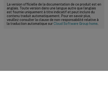
La version officielle de la documentation de ce produit est en
anglais. Toute version dans une langue autre que l’anglais
est fournie uniquement à titre indicatif et peut inclure du
contenu traduit automatiquement. Pour en savoir plus,
veuillez consulter la clause de non-responsabilité relative à
la traduction automatique sur
Cloud Software Group home
.
Commentaires sur le site
Vos préférences de confidentialité
Confidentialité et
conditions légales
Préférences de cookies
docs.cloud.com