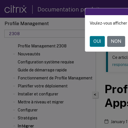
Documentation produit
Profile Management
Voulez-vous afficher 
Ce contenu a 
2308
Profil
OUI
NON
Profile Management 2308
Nouveautés
Ce artic
Configuration système requise
responsa
Guide de démarrage rapide
Fonctionnement de Profile Management
Prof
Planifier votre déploiement
Installer et configurer
<
App
Mettre à niveau et migrer
Configurer
Stratégies
January 1
Intégrer