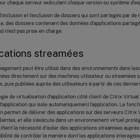
our chaque serveur exécutant chaque version ou système d’exp
 l’inclusion et l’exclusion de dossiers qui sont partagés par de 
e, des dossiers contenant des données d’applications partagé
s) n’est pas prise en charge.
cations streamées
nagement peut être utilisé dans des environnements dans lesq
ées directement sur des machines utilisateur ou streamées su
s, puis publiées auprès des utilisateurs à partir de ces dernier
gie de virtualisation d’application côté client de Citrix Virtua
’application qui isole automatiquement l’application. La fonc
on permet de délivrer des applications sur des serveurs Citrix 
ientes, et elle s’exécute dans un environnement virtuel prot
tifient la nécessité d’isoler des applications streamées auprès 
ibilité de contrôler la manière dont les applications interagis