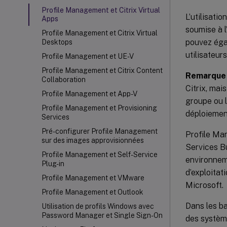
Profile Management et Citrix Virtual
L’utilisati
Apps
soumise à l
Profile Management et Citrix Virtual
pouvez éga
Desktops
utilisateur
Profile Management et UE-V
Profile Management et Citrix Content
Remarque 
Collaboration
Citrix, mai
Profile Management et App-V
groupe ou l
Profile Management et Provisioning
déploiement
Services
Pré-configurer Profile Management
Profile Man
sur des images approvisionnées
Services B
Profile Management et Self-Service
environnem
Plug-in
d’exploitat
Profile Management et VMware
Microsoft.
Profile Management et Outlook
Dans les ba
Utilisation de profils Windows avec
Password Manager et Single Sign-On
des système