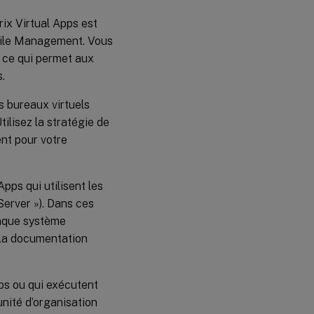
rix Virtual Apps est
rofile Management. Vous
 ce qui permet aux
.
 bureaux virtuels
tilisez la stratégie de
ent pour votre
ps qui utilisent les
erver »). Dans ces
haque système
r la documentation
pps ou qui exécutent
unité d’organisation