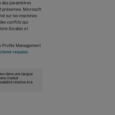
ion des paramètres
nt présentes. Microsoft
amé sur les machines
des conflits qui
ons (locales et
n de Profile Management
stème requise
.
rsion dans une langue
tenu traduit
abilité relative à la