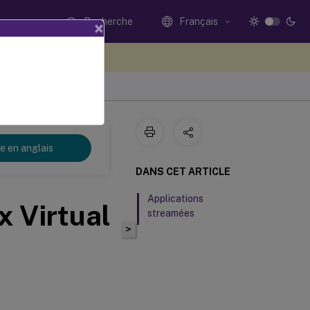
Recherche
Français
×
ez votre avis ici
re en anglais
DANS CET ARTICLE
Applications
x Virtual
streamées
>