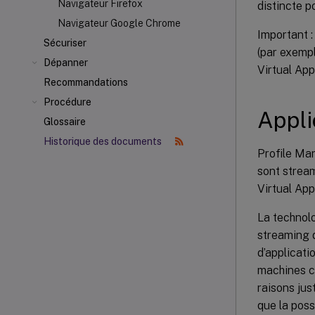
Navigateur Firefox
distincte p
Navigateur Google Chrome
Important :
Sécuriser
(par exempl
Dépanner
Virtual App
Recommandations
Procédure
Appli
Glossaire
Historique des documents
Profile Ma
sont stream
Virtual App
La technolo
streaming d
d’applicati
machines cl
raisons jus
que la poss