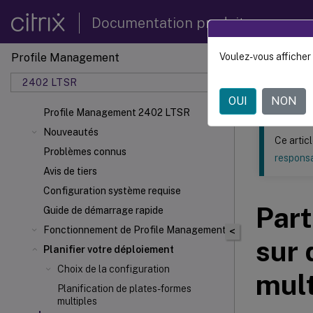
Documentation produit
Profile Management
Voulez-vous afficher 
Ce contenu a 
2402 LTSR
Profil
OUI
NON
Profile Management 2402 LTSR
Nouveautés
Ce artic
Problèmes connus
responsa
Avis de tiers
Configuration système requise
Part
Guide de démarrage rapide
Fonctionnement de Profile Management
<
sur 
Planifier votre déploiement
Choix de la configuration
mult
Planification de plates-formes
multiples