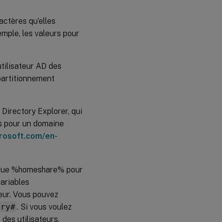
ractères qu’elles
emple, les valeurs pour
utilisateur AD des
partitionnement
Directory Explorer, qui
nis pour un domaine
crosoft.com/en-
es que %homeshare% pour
variables
eur. Vous pouvez
ory#
. Si vous voulez
des utilisateurs,