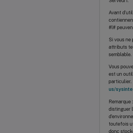
Serveur1.
Avant d’util
contiennent
#l# peuvent
Si vous ne 
attributs 
semblable.
Vous pouvez
est un outi
particulier
us/sysint
Remarque : 
distinguer 
d’environne
toutefois u
donc stocke