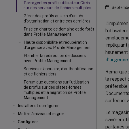
Partager les profils utilisateur Citrix
Septembe
sur des serveurs de fichiers multiples
Gérer des profils au sein d'unités
d'organisation et entre ces dernières
L’implément
Prise en charge de domaine et de forêt
l’utilisateu
dans Profile Management
emplacemen
Haute disponibilité et récupération
impliquant 
d'urgence avec Profile Management
hautement d
Planifier la redirection de dossiers
d’urgence
avec Profile Management
Services d'annuaire, d'authentification
Remarque : 
et de fichiers tiers
le respect 
Forum aux questions sur l'utilisation
préférable 
de profils sur des plates-formes
multiples et la migration de Profile
Documents, 
Management
sur lequel 
Installer et configurer
Le magasin 
Mettre à niveau et migrer
s’avérer ut
Configurer
partagés su