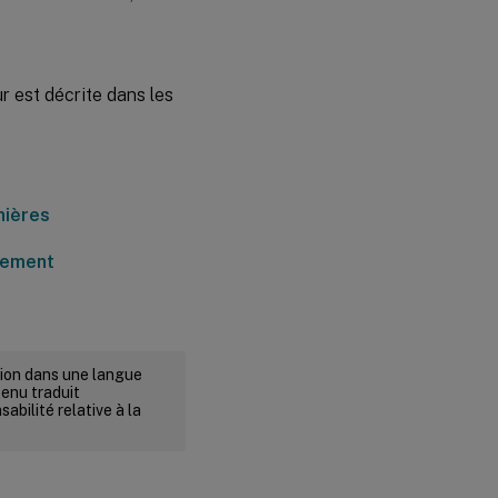
ur est décrite dans les
nières
agement
rsion dans une langue
tenu traduit
abilité relative à la