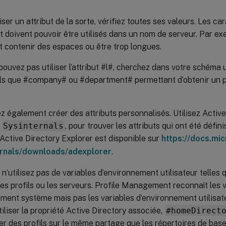
iser un attribut de la sorte, vérifiez toutes ses valeurs. Les ca
 doivent pouvoir être utilisés dans un nom de serveur. Par ex
 contenir des espaces ou être trop longues.
pouvez pas utiliser l’attribut #l#, cherchez dans votre schéma 
tels que #company# ou #department# permettant d’obtenir un 
 également créer des attributs personnalisés. Utilisez Active 
l
Sysinternals
, pour trouver les attributs qui ont été défi
. Active Directory Explorer est disponible sur
https://docs.mi
ernals/downloads/adexplorer
.
n’utilisez pas de variables d’environnement utilisateur tell
les profils ou les serveurs. Profile Management reconnaît les 
ment système mais pas les variables d’environnement utilisat
tiliser la propriété Active Directory associée,
#homeDirect
r des profils sur le même partage que les répertoires de base 