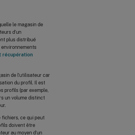
quelle le magasin de
ateurs d’un
t plus distribué
es environnements
et récupération
sin de l’utilisateur car
tion du profil. Il est
s profils (par exemple,
rs un volume distinct
ur.
fichiers, ce qui peut
fils doivent être
sateur au moyen d’un