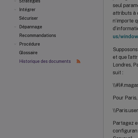
Stratégies
seul param
Intégrer
attributs à
Sécuriser
n’importe q
Dépannage
d’informati
Recommandations
us/window
Procédure
Supposons q
Glossaire
et que l’at
Historique des documents
Londres, Pa
suit :
\\#l#.maga
Pour Paris,
\\Paris.use
Partagez en
configurant