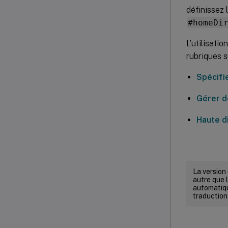
définissez 
#homeDi
L’utilisati
rubriques s
Spécifie
Gérer de
Haute d
La version
autre que l
automatiqu
traduction