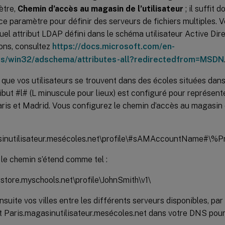
ètre,
Chemin d’accès au magasin de l’utilisateur
; il suffit 
 ce paramètre pour définir des serveurs de fichiers multiples. V
uel attribut LDAP défini dans le schéma utilisateur Active Dire
ons, consultez
https://docs.microsoft.com/en-
s/win32/adschema/attributes-all?redirectedfrom=MSDN
ue vos utilisateurs se trouvent dans des écoles situées dans 
tribut #l# (L minuscule pour lieux) est configuré pour représent
ris et Madrid. Vous configurez le chemin d’accès au magasin 
sinutilisateur.mesécoles.net\profile\#sAMAccountName#\%Pr
 le chemin s’étend comme tel :
rstore.myschools.net\profile\JohnSmith\v1\
suite vos villes entre les différents serveurs disponibles, pa
 Paris.magasinutilisateur.mesécoles.net dans votre DNS pour 