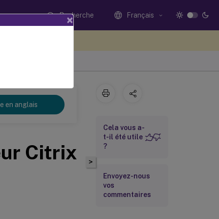
Recherche
Français
×
ez votre avis ici
re en anglais
Cela vous a-
t-il été utile
ur Citrix
?
>
Envoyez-nous
vos
commentaires