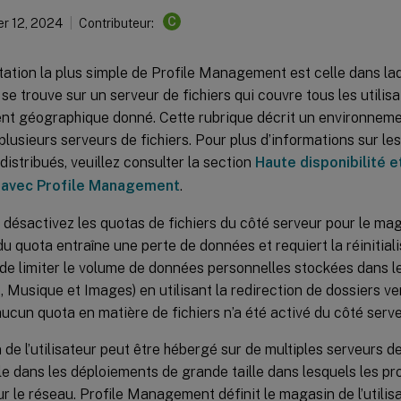
C
r 12, 2024
Contributeur:
ation la plus simple de Profile Management est celle dans la
r se trouve sur un serveur de fichiers qui couvre tous les utilis
t géographique donné. Cette rubrique décrit un environnemen
plusieurs serveurs de fichiers. Pour plus d’informations sur l
istribués, veuillez consulter la section
Haute disponibilité 
 avec Profile Management
.
désactivez les quotas de fichiers du côté serveur pour le maga
du quota entraîne une perte de données et requiert la réinitialisa
de limiter le volume de données personnelles stockées dans le
Musique et Images) en utilisant la redirection de dossiers ve
aucun quota en matière de fichiers n’a été activé du côté serve
de l’utilisateur peut être hébergé sur de multiples serveurs de 
ile dans les déploiements de grande taille dans lesquels les pro
r le réseau. Profile Management définit le magasin de l’utili