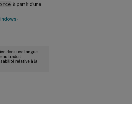
orce
à partir d’une
windows-
rsion dans une langue
tenu traduit
abilité relative à la