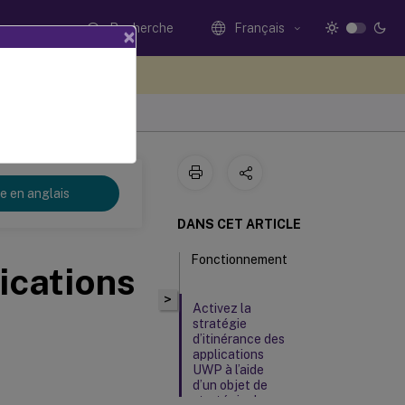
Recherche
Français
×
ez votre avis ici
re en anglais
DANS CET ARTICLE
Fonctionnement
lications
>
Activez la
stratégie
d’itinérance des
applications
UWP à l’aide
d’un objet de
stratégie de