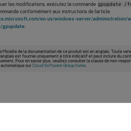
quer les modifications, exécutez la commande
gpupdate /f
commande conformément aux instructions de l’article
ocs.microsoft.com/en-us/windows-server/administration/
/gpupdate
.
 officielle de la documentation de ce produit est en anglais. Toute ve
’anglais est fournie uniquement à titre indicatif et peut inclure du con
ement. Pour en savoir plus, veuillez consulter la clause de non-respons
 automatique sur
Cloud Software Group home
.