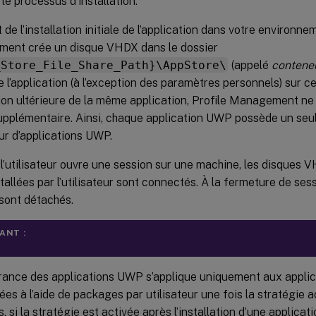
 le processus d’installation.
it de l’installation initiale de l’application dans votre environne
ent crée un disque VHDX dans le dossier
_Store_File_Share_Path}\AppStore\
(appelé
contene
e l’application (à l’exception des paramètres personnels) sur c
tion ultérieure de la même application, Profile Management ne
pplémentaire. Ainsi, chaque application UWP possède un seu
r d’applications UWP.
l’utilisateur ouvre une session sur une machine, les disques 
allées par l’utilisateur sont connectés. À la fermeture de sessi
sont détachés.
ANT :
nérance des applications UWP s’applique uniquement aux appl
lées à l’aide de packages par utilisateur une fois la stratégie a
, si la stratégie est activée après l’installation d’une applicati