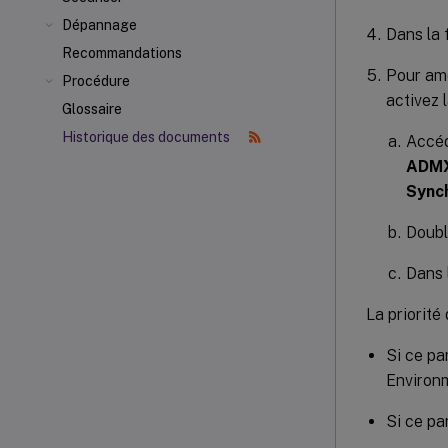
Dépannage
Dans la 
Recommandations
Pour amé
Procédure
activez 
Glossaire
Historique des documents
Accé
ADMX)
Synch
Doubl
Dans 
La priorité
Si ce pa
Environm
Si ce pa