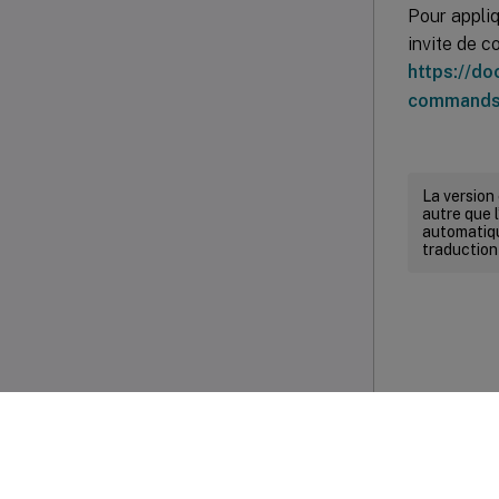
Pour appli
invite de 
https://d
commands
La version
autre que l
automatiqu
traduction