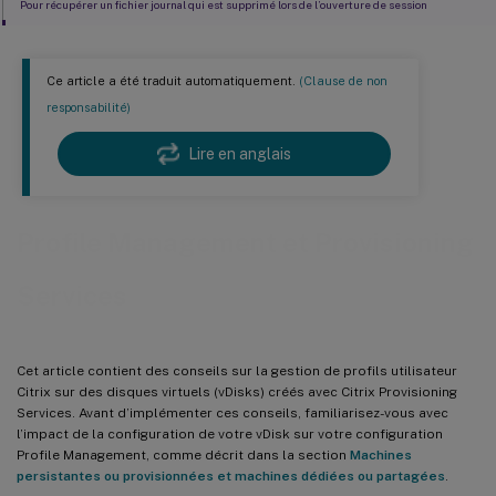
Pour récupérer un fichier journal qui est supprimé lors de l’ouverture de session
Pour déplacer les fichiers journaux Provisioning Services
Ce article a été traduit automatiquement.
(Clause de non
responsabilité)
Lire en anglais
Profile Management et Provisioning
Services
Cet article contient des conseils sur la gestion de profils utilisateur
Citrix sur des disques virtuels (vDisks) créés avec Citrix Provisioning
Services. Avant d’implémenter ces conseils, familiarisez-vous avec
l’impact de la configuration de votre vDisk sur votre configuration
Profile Management, comme décrit dans la section
Machines
persistantes ou provisionnées et machines dédiées ou partagées
.