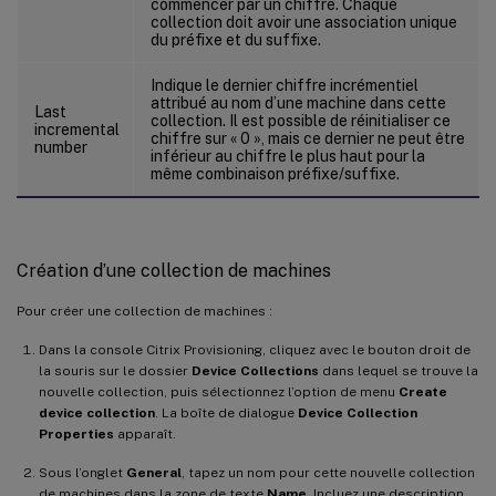
commencer par un chiffre. Chaque
collection doit avoir une association unique
du préfixe et du suffixe.
Indique le dernier chiffre incrémentiel
attribué au nom d’une machine dans cette
Last
collection. Il est possible de réinitialiser ce
incremental
chiffre sur « 0 », mais ce dernier ne peut être
number
inférieur au chiffre le plus haut pour la
même combinaison préfixe/suffixe.
Création d’une collection de machines
Pour créer une collection de machines :
Dans la console Citrix Provisioning, cliquez avec le bouton droit de
la souris sur le dossier
Device Collections
dans lequel se trouve la
nouvelle collection, puis sélectionnez l’option de menu
Create
device collection
. La boîte de dialogue
Device Collection
Properties
apparaît.
Sous l’onglet
General
, tapez un nom pour cette nouvelle collection
de machines dans la zone de texte
Name
. Incluez une description