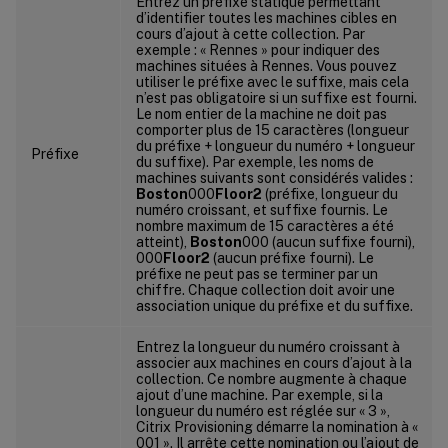
Entrez un préfixe statique permettant
d’identifier toutes les machines cibles en
cours d’ajout à cette collection. Par
exemple : « Rennes » pour indiquer des
machines situées à Rennes. Vous pouvez
utiliser le préfixe avec le suffixe, mais cela
n’est pas obligatoire si un suffixe est fourni.
Le nom entier de la machine ne doit pas
comporter plus de 15 caractères (longueur
du préfixe + longueur du numéro + longueur
Préfixe
du suffixe). Par exemple, les noms de
machines suivants sont considérés valides :
Boston
000
Floor2
(préfixe, longueur du
numéro croissant, et suffixe fournis. Le
nombre maximum de 15 caractères a été
atteint),
Boston
000 (aucun suffixe fourni),
000
Floor2
(aucun préfixe fourni). Le
préfixe ne peut pas se terminer par un
chiffre. Chaque collection doit avoir une
association unique du préfixe et du suffixe.
Entrez la longueur du numéro croissant à
associer aux machines en cours d’ajout à la
collection. Ce nombre augmente à chaque
ajout d’une machine. Par exemple, si la
longueur du numéro est réglée sur « 3 »,
Citrix Provisioning démarre la nomination à «
001 ». Il arrête cette nomination ou l’ajout de