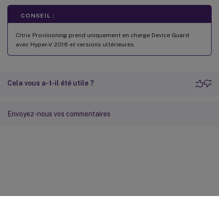
CONSEIL :
Citrix Provisioning prend uniquement en charge Device Guard
avec Hyper-V 2016 et versions ultérieures.
Cela vous a-t-il été utile ?
Envoyez-nous vos commentaires