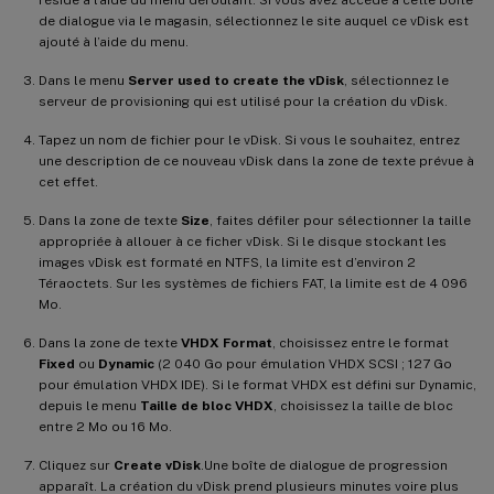
réside à l’aide du menu déroulant. Si vous avez accédé à cette boîte
de dialogue via le magasin, sélectionnez le site auquel ce vDisk est
ajouté à l’aide du menu.
Dans le menu
Server used to create the vDisk
, sélectionnez le
serveur de provisioning qui est utilisé pour la création du vDisk.
Tapez un nom de fichier pour le vDisk. Si vous le souhaitez, entrez
une description de ce nouveau vDisk dans la zone de texte prévue à
cet effet.
Dans la zone de texte
Size
, faites défiler pour sélectionner la taille
appropriée à allouer à ce ficher vDisk. Si le disque stockant les
images vDisk est formaté en NTFS, la limite est d’environ 2
Téraoctets. Sur les systèmes de fichiers FAT, la limite est de 4 096
Mo.
Dans la zone de texte
VHDX Format
, choisissez entre le format
Fixed
ou
Dynamic
(2 040 Go pour émulation VHDX SCSI ; 127 Go
pour émulation VHDX IDE). Si le format VHDX est défini sur Dynamic,
depuis le menu
Taille de bloc VHDX
, choisissez la taille de bloc
entre 2 Mo ou 16 Mo.
Cliquez sur
Create vDisk
.Une boîte de dialogue de progression
apparaît. La création du vDisk prend plusieurs minutes voire plus