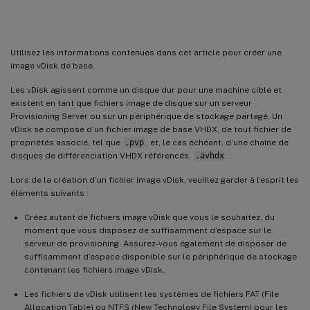
vDisks
Création d’une image courante à utiliser avec plusieurs types de périphériques physiques
Logiciels requis
Utilisez les informations contenues dans cet article pour créer une
Création de l’image courante
image vDisk de base.
Configuration de la machine cible principale
Les vDisk agissent comme un disque dur pour une machine cible et
existent en tant que fichiers image de disque sur un serveur
Exportation de fichiers de données spécifiques
Provisioning Server ou sur un périphérique de stockage partagé. Un
Démarrage de la machine cible principale
vDisk se compose d’un fichier image de base VHDX, de tout fichier de
propriétés associé, tel que
.pvp
, et, le cas échéant, d’une chaîne de
Ajout de machines cibles supplémentaires à l’image courante
disques de différenciation VHDX référencés,
.avhdx
.
Déploiements à l’aide de Device Guard
Lors de la création d’un fichier image vDisk, veuillez garder à l’esprit les
éléments suivants :
Créez autant de fichiers image vDisk que vous le souhaitez, du
moment que vous disposez de suffisamment d’espace sur le
serveur de provisioning. Assurez-vous également de disposer de
suffisamment d’espace disponible sur le périphérique de stockage
contenant les fichiers image vDisk.
Les fichiers de vDisk utilisent les systèmes de fichiers FAT (File
Allocation Table) ou NTFS (New Technology File System) pour les