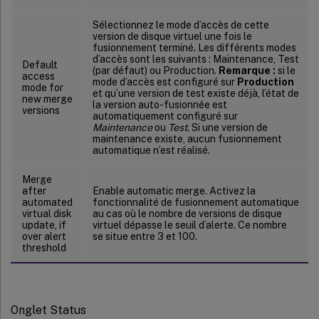
Sélectionnez le mode d’accès de cette
version de disque virtuel une fois le
fusionnement terminé. Les différents modes
d’accès sont les suivants : Maintenance, Test
Default
(par défaut) ou Production.
Remarque :
si le
access
mode d’accès est configuré sur
Production
mode for
et qu’une version de test existe déjà, l’état de
new merge
la version auto-fusionnée est
versions
automatiquement configuré sur
Maintenance
ou
Test
. Si une version de
maintenance existe, aucun fusionnement
automatique n’est réalisé.
Merge
after
Enable automatic merge. Activez la
automated
fonctionnalité de fusionnement automatique
virtual disk
au cas où le nombre de versions de disque
update, if
virtuel dépasse le seuil d’alerte. Ce nombre
over alert
se situe entre 3 et 100.
threshold
Onglet Status