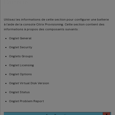
Batterie
Onglet Problem Report
Utilisation de la console pour configurer une batterie
Utilisez les informations de cette section pour configurer une batterie
Paramètres de l’assistant de configuration
à l’aide de la console Citrix Provisioning. Cette section contient des
informations à propos des composants suivants :
Démarrage de l’assistant de configuration
Topologie réseau
Onglet General
Identification de la batterie
Onglet Security
Identification de la base de données
Onglets Groups
Création d’un magasin pour une nouvelle batterie
Onglet Licensing
Identification du site
Onglet Options
Sélectionner le serveur de licences
Onglet Virtual Disk Version
Configuration des paramètres de compte d’utilisateur
Sélection des cartes réseau pour le service de streaming
Onglet Status
Configurer le serveur de bootstrap
Onglet Problem Report