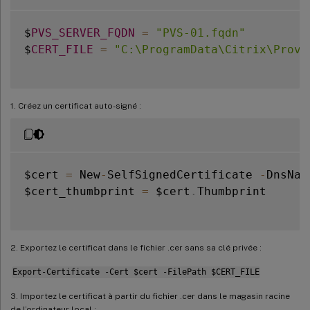
$
PVS_SERVER_FQDN
=
"PVS-01.fqdn"
$
CERT_FILE
=
"C:\ProgramData\Citrix\Provi
1. Créez un certificat auto-signé :
$cert 
=
 New
-
SelfSignedCertificate 
-
DnsNam
$cert_thumbprint 
=
 $cert
.
Thumbprint

2. Exportez le certificat dans le fichier .cer sans sa clé privée :
Export-Certificate -Cert $cert -FilePath $CERT_FILE
3. Importez le certificat à partir du fichier .cer dans le magasin racine
de l’ordinateur local :