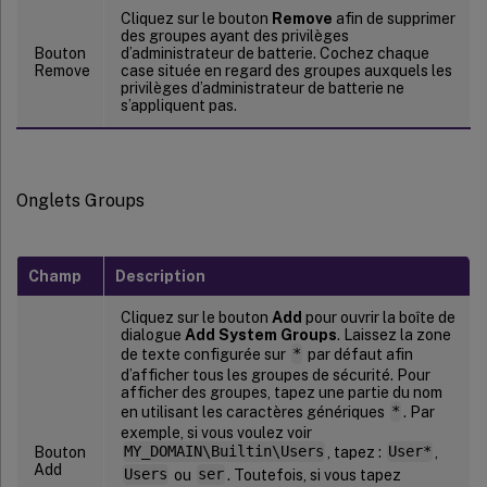
Cliquez sur le bouton
Remove
afin de supprimer
des groupes ayant des privilèges
Bouton
d’administrateur de batterie. Cochez chaque
Remove
case située en regard des groupes auxquels les
privilèges d’administrateur de batterie ne
s’appliquent pas.
Onglets Groups
Champ
Description
Cliquez sur le bouton
Add
pour ouvrir la boîte de
dialogue
Add System Groups
. Laissez la zone
de texte configurée sur
*
par défaut afin
d’afficher tous les groupes de sécurité. Pour
afficher des groupes, tapez une partie du nom
en utilisant les caractères génériques
*
. Par
exemple, si vous voulez voir
Bouton
MY_DOMAIN\Builtin\Users
, tapez :
User*
,
Add
Users
ou
ser
. Toutefois, si vous tapez