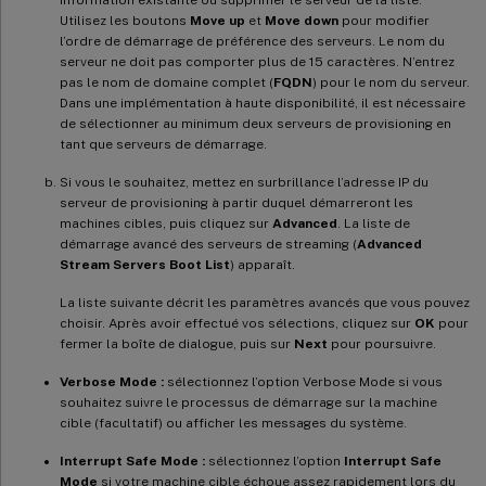
information existante ou supprimer le serveur de la liste.
Utilisez les boutons
Move up
et
Move down
pour modifier
l’ordre de démarrage de préférence des serveurs. Le nom du
serveur ne doit pas comporter plus de 15 caractères. N’entrez
pas le nom de domaine complet (
FQDN
) pour le nom du serveur.
Dans une implémentation à haute disponibilité, il est nécessaire
de sélectionner au minimum deux serveurs de provisioning en
tant que serveurs de démarrage.
Si vous le souhaitez, mettez en surbrillance l’adresse IP du
serveur de provisioning à partir duquel démarreront les
machines cibles, puis cliquez sur
Advanced
. La liste de
démarrage avancé des serveurs de streaming (
Advanced
Stream Servers Boot List
) apparaît.
La liste suivante décrit les paramètres avancés que vous pouvez
choisir. Après avoir effectué vos sélections, cliquez sur
OK
pour
fermer la boîte de dialogue, puis sur
Next
pour poursuivre.
Verbose Mode :
sélectionnez l’option Verbose Mode si vous
souhaitez suivre le processus de démarrage sur la machine
cible (facultatif) ou afficher les messages du système.
Interrupt Safe Mode :
sélectionnez l’option
Interrupt Safe
Mode
si votre machine cible échoue assez rapidement lors du