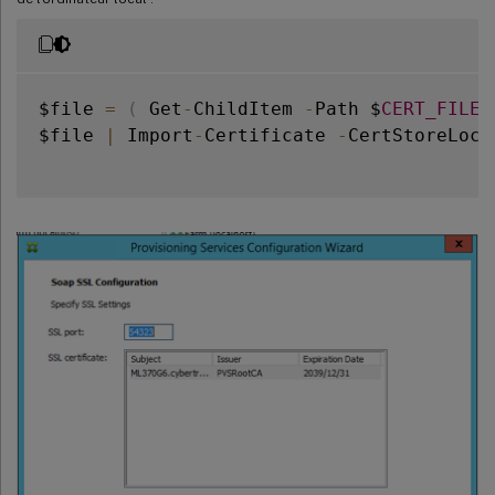
$file 
=
(
 Get
-
ChildItem 
-
Path $
CERT_FILE
$file 
|
 Import
-
Certificate 
-
CertStoreLoca