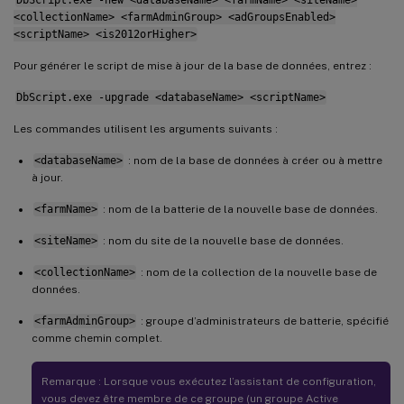
<collectionName> <farmAdminGroup> <adGroupsEnabled>
<scriptName> <is2012orHigher>
Pour générer le script de mise à jour de la base de données, entrez :
DbScript.exe -upgrade <databaseName> <scriptName>
Les commandes utilisent les arguments suivants :
<databaseName>
: nom de la base de données à créer ou à mettre
à jour.
<farmName>
: nom de la batterie de la nouvelle base de données.
<siteName>
: nom du site de la nouvelle base de données.
<collectionName>
: nom de la collection de la nouvelle base de
données.
<farmAdminGroup>
: groupe d’administrateurs de batterie, spécifié
comme chemin complet.
Remarque : Lorsque vous exécutez l’assistant de configuration,
vous devez être membre de ce groupe (un groupe Active