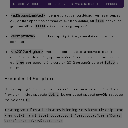
Directory) pour ajouter les serveurs PVS à la base de données.
<adGroupsEnabled>
: permet d’activer ou désactiver les groupes
AD ; option spécifiée comme valeur booléenne, où
true
active les
groupes AD et
false
désactive les groupes AD.
<scriptName>
: nom du script à générer, spécifié comme chemin
complet.
<is2012orHigher>
: version pour laquelle la nouvelle base de
données est destinée ; option spécifiée comme valeur booléenne,
où
true
correspond à la version 2012 ou supérieure et
false
à
2008.
Exemples DbScript.exe
Cet exemple génère un script pour créer une base de données Citrix
Provisioning vide appelée
db1-2
. Le script est appelé
newDb.sql
et se
trouve dans
C:
.
C:\Program Files\Citrix\Provisioning Services> DbScript.exe
-new db1-2 Farm1 Site1 Collection1 "test.local/Users/Domain
Users" true c:\newDb.sql true