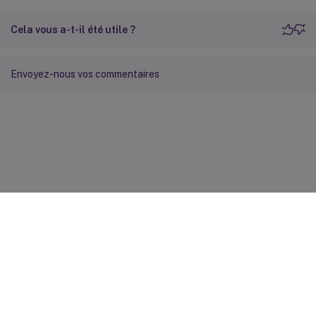
Cela vous a-t-il été utile ?
Envoyez-nous vos commentaires
Commentaires sur le site
Vos préférences de confidentialité
Confidentialité et
conditions légales
Préférences de cookies
docs.cloud.com
© 1999-
2026
Cloud Software Group, Inc. All rights reserved.