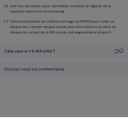
Une fois les mises à jour terminées, installez le logiciel de la
machine cible Citrix Provisioning.
Utilisez l’assistant de création d’image ou P2PVS pour créer un
disque dur. L’ancien disque virtuel peut être utilisé si la taille du
disque dur virtuel de la VM n’a pas été augmentée à l’étape 11.
Cela vous a-t-il été utile ?
Envoyez-nous vos commentaires