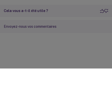
Cela vous a-t-il été utile ?
Envoyez-nous vos commentaires
Commentaires sur le site
Vos préférences de confidentialité
Confidentialité et
conditions légales
Préférences de cookies
docs.cloud.com
© 1999-
2026
Cloud Software Group, Inc. All rights reserved.