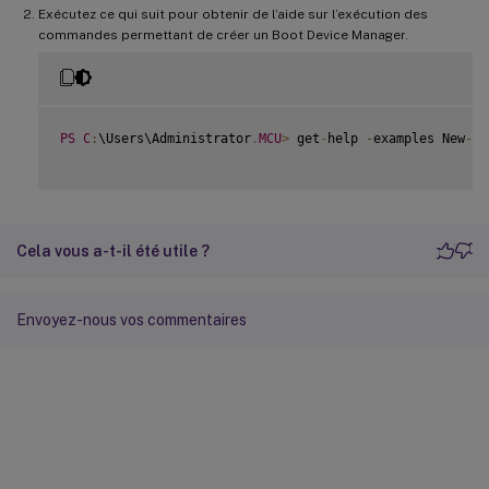
Exécutez ce qui suit pour obtenir de l’aide sur l’exécution des
commandes permettant de créer un Boot Device Manager.
PS
C
:
\Users\Administrator
.
MCU
>
 get
-
help 
-
examples New
-
Bo
Cela vous a-t-il été utile ?
Envoyez-nous vos commentaires