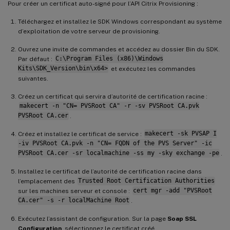
Pour créer un certificat auto-signé pour l’API Citrix Provisioning :
Téléchargez et installez le SDK Windows correspondant au système
d’exploitation de votre serveur de provisioning.
Ouvrez une invite de commandes et accédez au dossier Bin du SDK.
Par défaut :
C:\Program Files (x86)\Windows
Kits\SDK_Version\bin\x64>
et exécutez les commandes
suivantes.
Créez un certificat qui servira d’autorité de certification racine :
makecert -n "CN= PVSRoot CA" -r -sv PVSRoot CA.pvk
PVSRoot CA.cer
.
Créez et installez le certificat de service :
makecert -sk PVSAP I
-iv PVSRoot CA.pvk -n "CN= FQDN of the PVS Server" -ic
PVSRoot CA.cer -sr localmachine -ss my -sky exchange -pe
.
Installez le certificat de l’autorité de certification racine dans
l’emplacement des
Trusted Root Certification Authorities
sur les machines serveur et console :
cert mgr -add "PVSRoot
CA.cer" -s -r localMachine Root
.
Exécutez l’assistant de configuration. Sur la page
Soap SSL
Configuration
, sélectionnez le certificat créé.