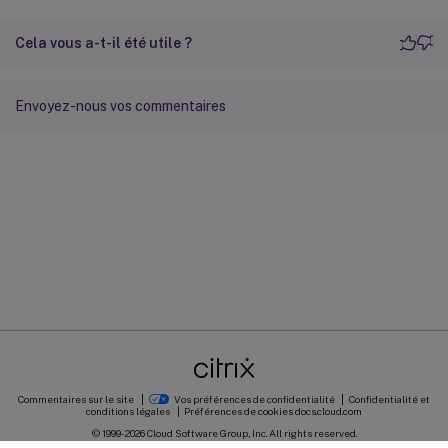
Cela vous a-t-il été utile ?
Envoyez-nous vos commentaires
Commentaires sur le site
Vos préférences de confidentialité
Confidentialité et
conditions légales
Préférences de cookies
docs.cloud.com
© 1999-
2026
Cloud Software Group, Inc. All rights reserved.