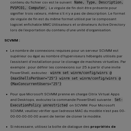
contenu du fichier csv est le suivant :
Name, Type, Description,
PVSPC01, Computer,
La virgule de fin doit être présente pour
signifier trois valeurs, même s’il n’y a pas de description. Le format
de virgule de fin est du même format utilisé par le composant
logiciel enfichable MMC Utilisateurs et ordinateurs Active Directory
lors de l’exportation du contenu d’une unité d’organisation.
SCVMM :
Le nombre de connexions requises pour un serveur SCVMM est
supérieur ou égal au nombre d’hyperviseurs hébergés utilisés par
l’assistant d’installation pour le clonage de machines virtuelles. Par
exemple : pour définir les connexions sur 25 à partir d’une invite
PowerShell, exécutez :
winrm set winrm/config/winrs @
{maxShellsPerUser="25"} winrm set winrm/config/winrs @
{MaxConcurrentUsers="25"}
Pour que Microsoft SCVMM prenne en charge Citrix Virtual Apps
and Desktops, exécutez la commande PowerShell suivante :
Set-
ExecutionPolicy unrestricted
on SCVMM. Pour Microsoft
SCVMM, veuillez vérifier que l’adresse MAC du modèle n’est pas 00-
00-00-00-00-00 avant de tenter de cloner le modèle.
Si nécessaire, utilisez la boîte de dialogue des
propriétés de