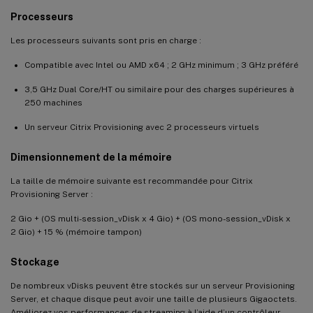
Processeurs
Les processeurs suivants sont pris en charge :
Compatible avec Intel ou AMD x64 ; 2 GHz minimum ; 3 GHz préféré
3,5 GHz Dual Core/HT ou similaire pour des charges supérieures à
250 machines
Un serveur Citrix Provisioning avec 2 processeurs virtuels
Dimensionnement de la mémoire
La taille de mémoire suivante est recommandée pour Citrix
Provisioning Server :
2 Gio + (OS multi-session_vDisk x 4 Gio) + (OS mono-session_vDisk x
2 Gio) + 15 % (mémoire tampon)
Stockage
De nombreux vDisks peuvent être stockés sur un serveur Provisioning
Server, et chaque disque peut avoir une taille de plusieurs Gigaoctets.
Améliorez vos performances de streaming à l’aide d’un contrôleur