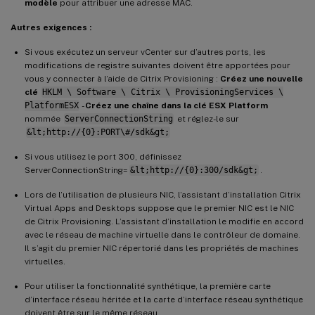
modèle
pour attribuer une adresse MAC.
Autres exigences :
Si vous exécutez un serveur vCenter sur d’autres ports, les
modifications de registre suivantes doivent être apportées pour
vous y connecter à l’aide de Citrix Provisioning :
Créez une nouvelle
clé
HKLM \ Software \ Citrix \ ProvisioningServices \
PlatformESX
-
Créez une chaîne dans la clé ESX Platform
nommée
ServerConnectionString
et réglez-le sur
&lt;http://{0}:PORT\#/sdk&gt;
Si vous utilisez le port 300, définissez
ServerConnectionString=
&lt;http://{0}:300/sdk&gt;
.
Lors de l’utilisation de plusieurs NIC, l’assistant d’installation Citrix
Virtual Apps and Desktops suppose que le premier NIC est le NIC
de Citrix Provisioning. L’assistant d’installation le modifie en accord
avec le réseau de machine virtuelle dans le contrôleur de domaine.
Il s’agit du premier NIC répertorié dans les propriétés de machines
virtuelles.
Pour utiliser la fonctionnalité synthétique, la première carte
d’interface réseau héritée et la carte d’interface réseau synthétique
doivent être sur le même réseau.