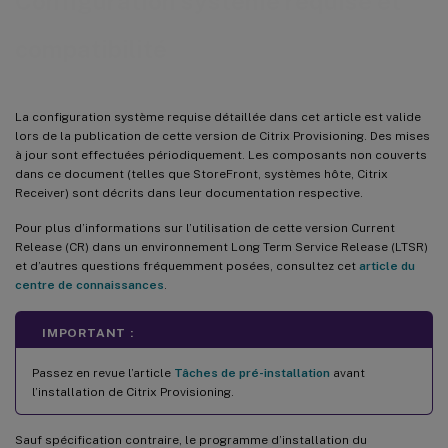
Configuration système requise et
Assistant d’installation Citrix Virtual Apps and Desktops
compatibilité
Configuration de l’assistant VM livré en streaming
Configuration requise sur le serveur ESD pour la gestion de mise à jour de disque virtuel
Hypervisor
La configuration système requise détaillée dans cet article est valide
lors de la publication de cette version de Citrix Provisioning. Des mises
à jour sont effectuées périodiquement. Les composants non couverts
dans ce document (telles que StoreFront, systèmes hôte, Citrix
Receiver) sont décrits dans leur documentation respective.
Pour plus d’informations sur l’utilisation de cette version Current
Release (CR) dans un environnement Long Term Service Release (LTSR)
et d’autres questions fréquemment posées, consultez cet
article du
centre de connaissances
.
IMPORTANT :
Passez en revue l’article
Tâches de pré-installation
avant
l’installation de Citrix Provisioning.
Sauf spécification contraire, le programme d’installation du