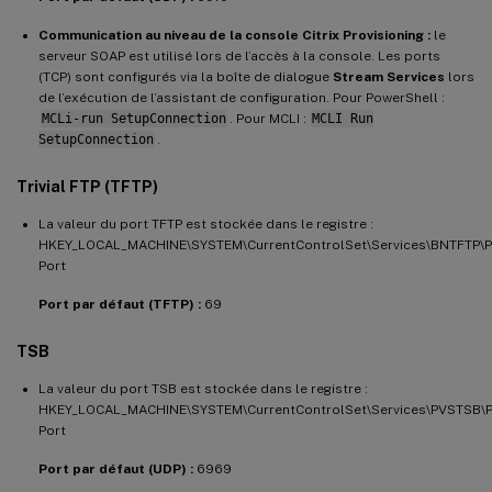
Communication au niveau de la console Citrix Provisioning :
le
serveur SOAP est utilisé lors de l’accès à la console. Les ports
(TCP) sont configurés via la boîte de dialogue
Stream Services
lors
de l’exécution de l’assistant de configuration. Pour PowerShell :
MCLi-run SetupConnection
. Pour MCLI :
MCLI Run
SetupConnection
.
Trivial FTP (TFTP)
La valeur du port TFTP est stockée dans le registre :
HKEY_LOCAL_MACHINE\SYSTEM\CurrentControlSet\Services\BNTFTP\
Port
Port par défaut (TFTP) :
69
TSB
La valeur du port TSB est stockée dans le registre :
HKEY_LOCAL_MACHINE\SYSTEM\CurrentControlSet\Services\PVSTSB\
Port
Port par défaut (UDP) :
6969