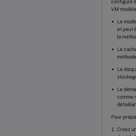
configuré à
VM modèle, 
Le modèl
et peut 
la métho
Le cache
méthod
Le disqu
stockag
Le démar
comme mo
défailla
Pour prépa
Créez un