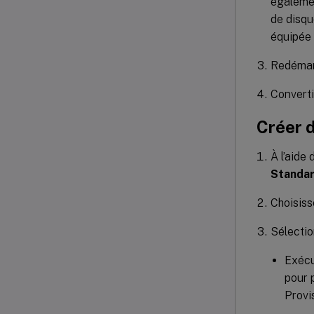
égalemen
de disqu
équipée 
Redémarr
Converti
Créer 
À l’aide
Standa
Choisiss
Sélectio
Exécu
pour 
Provi