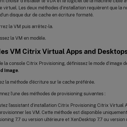
t choisir d’installer le VDA et le logiciel de la machine cible 
e virtuel. Les deux méthodes d’installation requièrent que la 
d’un disque dur de cache en écriture formaté.
ez la VM puis arrêtez-la.
ssez la VM en modèle.
des VM Citrix Virtual Apps and Desktop
 de la console Citrix Provisioning, définissez le mode d’image d
rd Image
.
ez la méthode d’écriture sur le cache préférée.
nnez l’une des méthodes de provisioning suivantes :
tez l’assistant d’installation Citrix Provisioning Citrix Virtua
provisionner les VM. Cette méthode est disponible uniquement s
sioning 7.7 ou version ultérieure et XenDesktop 7.7 ou version u