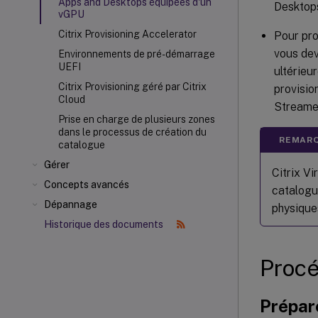
Apps and Desktops équipées d'un
Desktops
vGPU
Citrix Provisioning Accelerator
Pour pro
vous dev
Environnements de pré-démarrage
UEFI
ultérieu
Citrix Provisioning géré par Citrix
provisio
Cloud
Streame
Prise en charge de plusieurs zones
dans le processus de création du
REMARQ
catalogue
Gérer
Citrix Vi
Concepts avancés
catalogu
Dépannage
physique
Historique des documents
Procé
Prépare