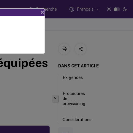
Recherche
Français
×
trix
équipées
DANS CET ARTICLE
Exigences
Procédures
>
de
provisioning
Considérations
relatives au
cloud dans