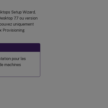
esktops Setup Wizard,
nDesktop 7.7 ou version
us pouvez uniquement
ix Provisioning
tation pour les
 de machines