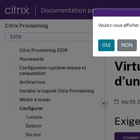
Documentation produit
Citrix Provisioning
Voulez-vous afficher 
Citrix 
2209
OUI
NON
Prov
Citrix Provisioning 2209
Nouveautés
Virt
Configuration système requise et
compatibilité
d’u
Architecture
Installer le logiciel Citrix Provisioning
Mettre à niveau
July 29, 
<
Configurer
Console
Exig
Batterie
Serveur
CONSEI