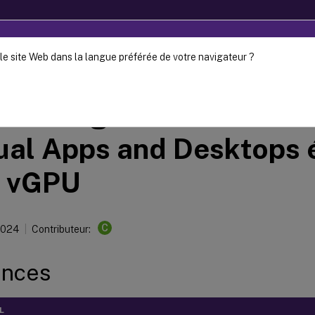
le site Web dans la langue préférée de votre navigateur ?
Provisioning
Citrix Provisioning 2209
isioning de machines Ci
ual Apps and Desktops 
n vGPU
C
2024
Contributeur:
ences
L