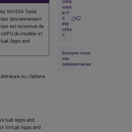
Cela
Citrix
Provisioning et
vous
ple, NVIDIA Tesla
Citrix Virtual
a-t-
Apps and
il
rvisor (anciennement
Desktops
été
isor est inconnue de
utile
re vGPU du modèle et
?
irtual Apps and
Envoyez-nous
vos
commentaires
ultérieure ou vSphere
 Virtual Apps and
rix Virtual Apps and