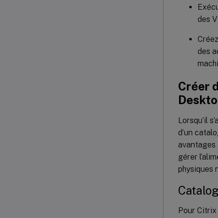
Exécu
des 
Créez
des a
machi
Créer 
Deskto
Lorsqu’il s
d’un catalo
avantages e
gérer l’ali
physiques n
Catalog
Pour Citrix