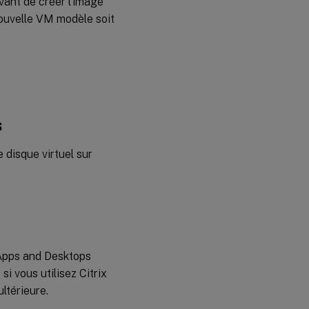
avant de créer l’image
nouvelle VM modèle soit
s
e disque virtuel sur
l Apps and Desktops
i vous utilisez Citrix
ltérieure.