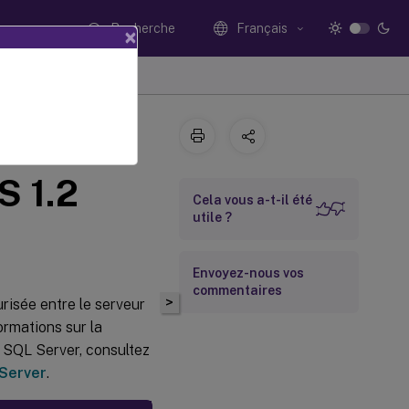
Recherche
Français
×
sée en
S 1.2
Cela vous a-t-il été
utile ?
Envoyez-nous vos
commentaires
>
urisée entre le serveur
formations sur la
t SQL Server, consultez
 Server
.