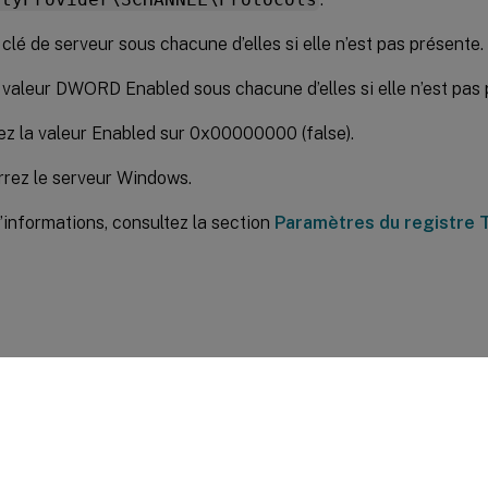
 clé de serveur sous chacune d’elles si elle n’est pas présente.
 valeur DWORD Enabled sous chacune d’elles si elle n’est pas 
ez la valeur Enabled sur 0x00000000 (false).
rez le serveur Windows.
’informations, consultez la section
Paramètres du registre 
ires sur le site
|
Vos préférences de confidentialité
|
Confidential