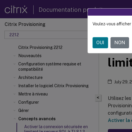
Documentation produit
Citrix Provisioning
Voulez-vous afficher 
Citrix 
2212
OUI
NON
Acti
Citrix Provisioning 2212
Nouveautés
limi
Configuration système requise et
compatibilité
Architecture
July 29, 
Installer le logiciel Citrix Provisioning
Mettre à niveau
<
Utilisez le
Configurer
Provisionin
Gérer
configurati
Concepts avancés
Activer la
Activer la connexion sécurisée en
limitant le serveur SQL à TLS 1.2