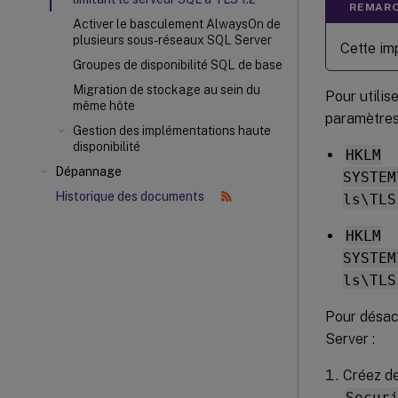
REMARQ
Activer le basculement AlwaysOn de
plusieurs sous-réseaux SQL Server
Cette im
Groupes de disponibilité SQL de base
Migration de stockage au sein du
Pour utilis
même hôte
paramètre
Gestion des implémentations haute
disponibilité
HKLM
Dépannage
SYSTEM
Historique des documents
ls\TLS
HKLM
SYSTEM
ls\TLS
Pour désact
Server :
Créez d
Secur