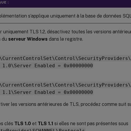
UE :
plémentation s’applique uniquement à la base de données SQL
er uniquement TLS 1.2, désactivez toutes les versions antérieu
s du
serveur Windows
dans le registre.
\CurrentControlSet\Control\SecurityProviders\
 1.0\Server Enabled = 0x00000000
\CurrentControlSet\Control\SecurityProviders\
 1.1\Server Enabled = 0x00000000
iver les versions antérieures de TLS, procédez comme suit su
es clés
TLS 1.0
et
TLS 1.1
si elles ne sont pas présentes sous
ityProvider\SCHANNEL\Protocols
.