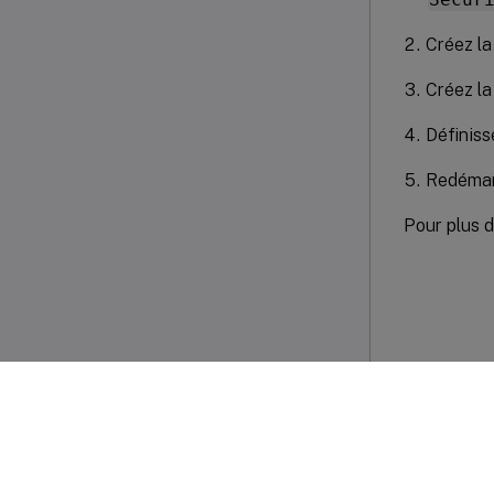
Créez la
Créez la
Définiss
Redémar
Pour plus d
Commenta