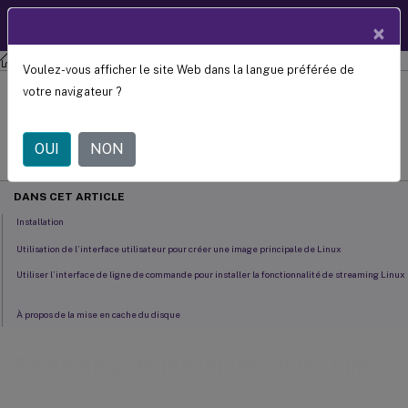
Documentation
FR
×
produit
Citrix Provisioning
Citrix Provisioning 2212
Voulez-vous afficher le site Web dans la langue préférée de
Streaming de machines cibles Linux
votre navigateur ?
July 29, 2024
OUI
NON
C
Contributeur:
DANS CET ARTICLE
Installation
Utilisation de l’interface utilisateur pour créer une image principale de Linux
Utiliser l’interface de ligne de commande pour installer la fonctionnalité de streaming Linux
À propos de la mise en cache du disque
Streaming de machines cibles Linux