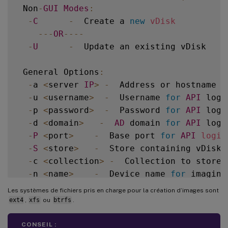
 Non
-
GUI
Modes
:
-
C
-
  Create a 
new
vDisk
--
-
OR
--
--
-
U
-
  Update an existing vDisk

 General Options
:
-
a 
<
server 
IP
>
-
  Address or hostname 
o
-
u 
<
username
>
-
  Username 
for
API
 login
-
p 
<
password
>
-
  Password 
for
API
 login
-
d 
<
domain
>
-
AD
 domain 
for
API
 login
-
P
<
port
>
-
  Base port 
for
API
login
-
S
<
store
>
-
  Store containing vDisk

-
c 
<
collection
>
-
  Collection to store 
-
n 
<
name
>
-
  Device name 
for
 imaging
-
v 
<
name
>
-
  vDisk name

Les systèmes de fichiers pris en charge pour la création d’images sont
-
s 
<
size
>
-
  vDisk 
size
(
Create Mode
ext4
,
xfs
ou
btrfs
.
-
D
<
sourceDev
>
-
  devnode to clone

-
V
-
  increment debug 
verbosity
(
CONSEIL :