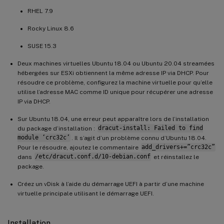
RHEL 7.9
Rocky Linux 8.6
SUSE 15.3
Deux machines virtuelles Ubuntu 18.04 ou Ubuntu 20.04 streamées
hébergées sur ESXi obtiennent la même adresse IP via DHCP. Pour
résoudre ce problème, configurez la machine virtuelle pour qu’elle
utilise l’adresse MAC comme ID unique pour récupérer une adresse
IP via DHCP.
Sur Ubuntu 18.04, une erreur peut apparaître lors de l’installation
du package d’installation :
dracut-install: Failed to find
module ‘crc32c’
. Il s’agit d’un problème connu d’Ubuntu 18.04.
Pour le résoudre, ajoutez le commentaire
add_drivers+=”crc32c”
dans
/etc/dracut.conf.d/10-debian.conf
et réinstallez le
package.
Créez un vDisk à l’aide du démarrage UEFI à partir d’une machine
virtuelle principale utilisant le démarrage UEFI.
Installation