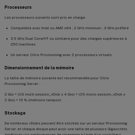
Processeurs
Les processeurs suivants sont pris en charge :
Compatible avec Intel ou AMD x64 ; 2 GHz minimum ; 3 GHz préféré
3,5 GHz Dual Core/HT ou similaire pour des charges supérieures à
250 machines
Un serveur Citrix Provisioning avec 2 processeurs virtuels
Dimensionnement de la mémoire
La taille de mémoire suivante est recommandée pour Citrix
Provisioning Server :
2 Gio + (OS multi-session_vDisk x 4 Gio) + (OS mono-session_vDisk x
2 Gio) + 15 % (mémoire tampon)
Stockage
De nombreux vDisks peuvent être stockés sur un serveur Provisioning
Server, et chaque disque peut avoir une taille de plusieurs Gigaoctets.
Améliorez vos performances de streaming à l’aide d’un contrôleur