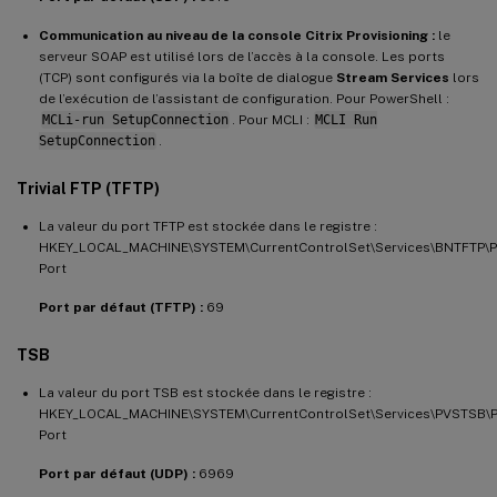
Communication au niveau de la console Citrix Provisioning :
le
serveur SOAP est utilisé lors de l’accès à la console. Les ports
(TCP) sont configurés via la boîte de dialogue
Stream Services
lors
de l’exécution de l’assistant de configuration. Pour PowerShell :
MCLi-run SetupConnection
. Pour MCLI :
MCLI Run
SetupConnection
.
Trivial FTP (TFTP)
La valeur du port TFTP est stockée dans le registre :
HKEY_LOCAL_MACHINE\SYSTEM\CurrentControlSet\Services\BNTFTP\
Port
Port par défaut (TFTP) :
69
TSB
La valeur du port TSB est stockée dans le registre :
HKEY_LOCAL_MACHINE\SYSTEM\CurrentControlSet\Services\PVSTSB\
Port
Port par défaut (UDP) :
6969