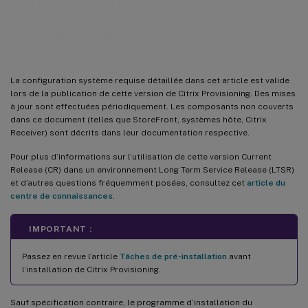
Configuration système requise et
Assistant d’installation Citrix Virtual Apps and Desktops
compatibilité
Configuration de l’assistant VM livré en streaming
Configuration requise sur le serveur ESD pour la gestion de mise à jour de disque virtuel
Hypervisor
La configuration système requise détaillée dans cet article est valide
lors de la publication de cette version de Citrix Provisioning. Des mises
à jour sont effectuées périodiquement. Les composants non couverts
dans ce document (telles que StoreFront, systèmes hôte, Citrix
Receiver) sont décrits dans leur documentation respective.
Pour plus d’informations sur l’utilisation de cette version Current
Release (CR) dans un environnement Long Term Service Release (LTSR)
et d’autres questions fréquemment posées, consultez cet
article du
centre de connaissances
.
IMPORTANT :
Passez en revue l’article
Tâches de pré-installation
avant
l’installation de Citrix Provisioning.
Sauf spécification contraire, le programme d’installation du