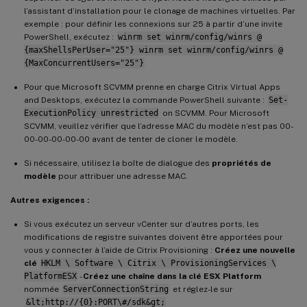
l’assistant d’installation pour le clonage de machines virtuelles. Par
exemple : pour définir les connexions sur 25 à partir d’une invite
PowerShell, exécutez :
winrm set winrm/config/winrs @
{maxShellsPerUser="25"} winrm set winrm/config/winrs @
{MaxConcurrentUsers="25"}
Pour que Microsoft SCVMM prenne en charge Citrix Virtual Apps
and Desktops, exécutez la commande PowerShell suivante :
Set-
ExecutionPolicy unrestricted
on SCVMM. Pour Microsoft
SCVMM, veuillez vérifier que l’adresse MAC du modèle n’est pas 00-
00-00-00-00-00 avant de tenter de cloner le modèle.
Si nécessaire, utilisez la boîte de dialogue des
propriétés de
modèle
pour attribuer une adresse MAC.
Autres exigences :
Si vous exécutez un serveur vCenter sur d’autres ports, les
modifications de registre suivantes doivent être apportées pour
vous y connecter à l’aide de Citrix Provisioning :
Créez une nouvelle
clé
HKLM \ Software \ Citrix \ ProvisioningServices \
PlatformESX
-
Créez une chaîne dans la clé ESX Platform
nommée
ServerConnectionString
et réglez-le sur
&lt;http://{0}:PORT\#/sdk&gt;