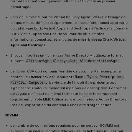
formaté est automatiquement attaché et formaté au premier
démarrage.
Lors de la mise à jour de Virtual Delivery Agent (VDA) sur l’image de
disque virtuel, définissez également le niveau fonctionnel approprié
du catalogue Citrix Virtual Apps and Desktops à l’aide de la console
Citrix Virtual Apps and Desktops. Pour de plus amples
informations, consultez les articles de
mise à niveau Citrix Virtual
Apps and Desktops
.
Si vous importez un fichier .csv Active Directory, utilisez le format
suivant :
&lt;name&gt;,&lt;type&gt;,&lt;description&gt;
.
Le fichier CSV doit contenir l’en-tête de colonne. Par exemple, le
contenu du fichier csv est le suivant :
Name, Type, Description,
PVSPC01, Computer,
La virgule de fin doit être présente pour
signifier trois valeurs, même s’il n’y a pas de description. Le format
de virgule de fin est du même format utilisé par le composant
logiciel enfichable MMC Utilisateurs et ordinateurs Active Directory
lors de l’exportation du contenu d’une unité d’organisation.
SCVMM :
Le nombre de connexions requises pour un serveur SCVMM est
supérieur ou égal au nombre d’hyperviseurs hébergés utilisés par