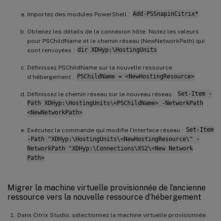
Importez des modules PowerShell :
Add-PSSnapinCitrix*
Obtenez les détails de la connexion hôte. Notez les valeurs
pour PSChildName et le chemin réseau (NewNetworkPath) qui
sont renvoyées :
dir XDHyp:\HostingUnits
Définissez PSChildName sur la nouvelle ressource
d’hébergement :
PSChildName = <NewHostingResource>
Définissez le chemin réseau sur le nouveau réseau :
Set-Item -
Path XDHyp:\HostingUnits\<PSChildName> -NetworkPath
<NewNetworkPath>
Exécutez la commande qui modifie l’interface réseau :
Set-Item
-Path "XDHyp:\HostingUnits\<NewHostingResource\" -
NetworkPath "XDHyp:\Connections\XS2\<New Network
Path>
Migrer la machine virtuelle provisionnée de l’ancienne
ressource vers la nouvelle ressource d’hébergement
Dans Citrix Studio, sélectionnez la machine virtuelle provisionnée.