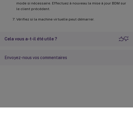
mode si nécessaire. Effectuez à nouveau la mise à jour BDM sur
le client précédent.
Vérifiez si la machine virtuelle peut démarrer.
Cela vous a-t-il été utile ?
Envoyez-nous vos commentaires