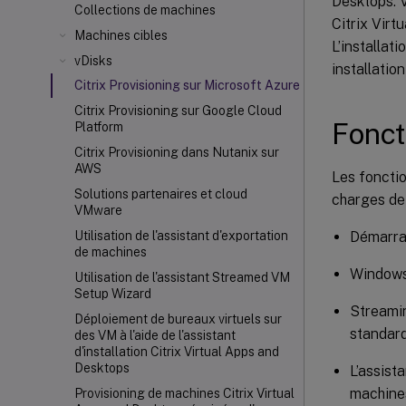
Desktops. 
Collections de machines
Citrix Virt
Machines cibles
L’installat
vDisks
installatio
Citrix Provisioning sur Microsoft Azure
Citrix Provisioning sur Google Cloud
Fonct
Platform
Citrix Provisioning dans Nutanix sur
AWS
Les fonctio
Solutions partenaires et cloud
charges de 
VMware
Démarrag
Utilisation de l'assistant d'exportation
de machines
Windows
Utilisation de l'assistant Streamed VM
Setup Wizard
Streamin
Déploiement de bureaux virtuels sur
standar
des VM à l'aide de l'assistant
d'installation Citrix Virtual Apps and
Desktops
L’assist
machines
Provisioning de machines Citrix Virtual