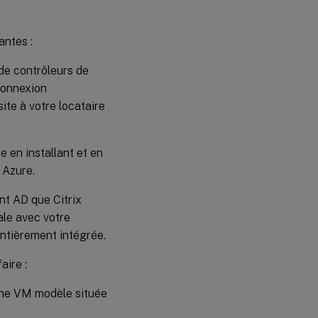
virtuelles
cibles sur
Azure
antes :
 de contrôleurs de
connexion
te à votre locataire
 en installant et en
 Azure.
nt AD que Citrix
ale avec votre
entièrement intégrée.
aire :
 une VM modèle située