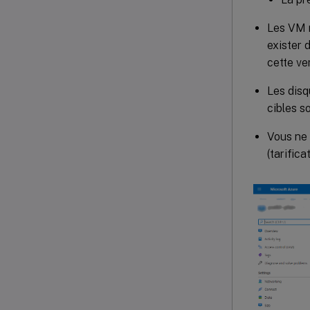
Les VM m
exister 
cette ve
Les disq
cibles s
Vous ne 
(tarifica