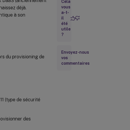
rix DaaS (anciennement
Cela
vous
naissez déjà.
a-t-
Configurer
ntique à son
il
Citrix
Provisioning
été
sur Azure
utile
?
Workflow
d’exécution
Envoyez-nous
silencieuse
ors du provisioning de
vos
de l’assistant
commentaires
de
configuration
Créer la
machine
virtuelle
principale
1 (type de sécurité
Créer des
rovisionner des
machines
virtuelles
cibles sur