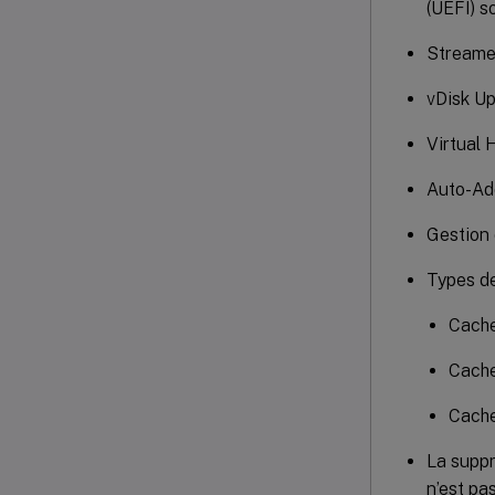
(UEFI) s
Streame
vDisk U
Virtual 
Auto-Ad
Gestion 
Types de
Cache
Cache
Cache
La suppr
n’est pa