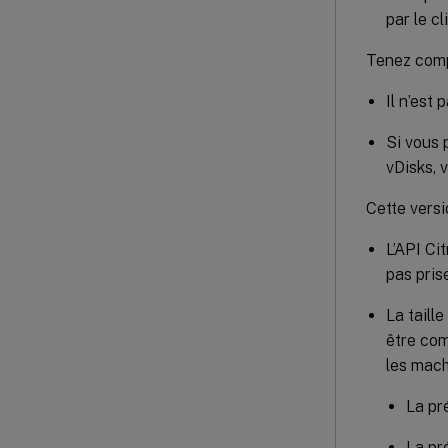
par le cl
Tenez compt
Il n’est
Si vous 
vDisks, 
Cette versi
L’API Ci
pas pris
La taill
être com
les mach
La pr
La pr