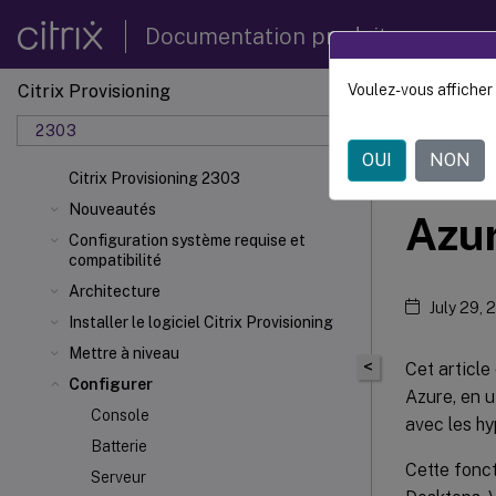
Documentation produit
Citrix Provisioning
Voulez-vous afficher 
Citrix 
2303
OUI
NON
Citr
Citrix Provisioning 2303
Nouveautés
Azu
Configuration système requise et
compatibilité
Architecture
July 29, 
Installer le logiciel Citrix Provisioning
Mettre à niveau
<
Cet article
Configurer
Azure, en u
Console
avec les hy
Batterie
Cette fonct
Serveur