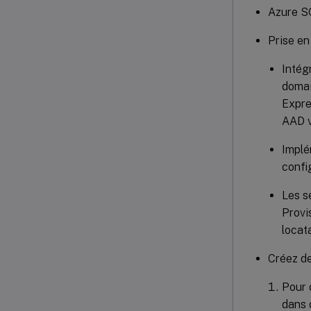
Azure S
Prise en
Intég
domai
Expre
AAD v
Implé
confi
Les s
Provi
locat
Créez de
Pour 
dans 