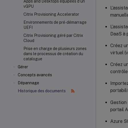
Apps and Desktops équipées d'un
vGPU
L’assist
Citrix Provisioning Accelerator
manuelle
Environnements de pré-démarrage
L’assist
UEFI
DaaS à p
Citrix Provisioning géré par Citrix
Cloud
Créez un
Prise en charge de plusieurs zones
virtuel (
dans le processus de création du
catalogue
Créez un
Gérer
contrôle
Concepts avancés
Importez
Dépannage
portabil
Historique des documents
Gestion 
portail 
Azure S