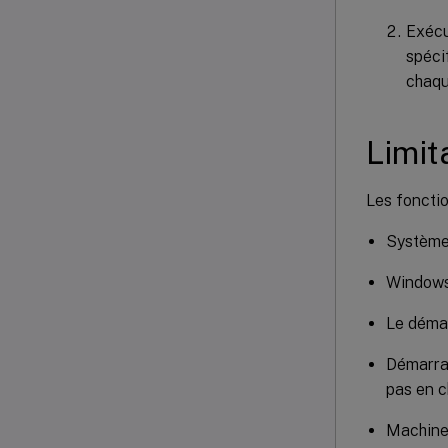
Exécu
spéci
chaqu
Limit
Les fonctio
Systèmes
Windows 
Le démar
Démarrag
pas en c
Machines