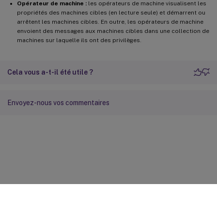
Opérateur de machine :
les opérateurs de machine visualisent les
propriétés des machines cibles (en lecture seule) et démarrent ou
arrêtent les machines cibles. En outre, les opérateurs de machine
envoient des messages aux machines cibles dans une collection de
machines sur laquelle ils ont des privilèges.
Cela vous a-t-il été utile ?
Envoyez-nous vos commentaires