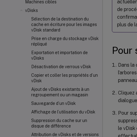
actuellem
Machines cibles
de procé
vDisks
confirma
Sélection de la destination du
plus de 
cache en écriture pour les images
vDisk standard
Prise en charge du stockage vDisk
répliqué
Pour 
Exportation et importation de
vDisks
Dans la 
Désactivation de verrous vDisk
l’arbore
Copier et coller les propriétés d’un
panneau
vDisk
Ajout de vDisks existants à un
Cliquez 
regroupement ou un magasin
dialogue
Sauvegarde d’un vDisk
Affichage de l’utilisation du vDisk
Pour sup
suppress
Suppression du cache sur un
disque de différence
le vDisk
Attribution de vDisks et de versions
effectué