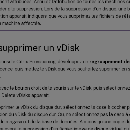
ent attribuées. Annulez l’attribution de toutes les machines c
der à la suppression. Lors de la suppression d’un disque, une 
tion apparaît indiquant que vous supprimez les fichiers de ré
la machine affectée.
supprimer un vDisk
console Citrix Provisioning, développez un
regroupement de
scence, puis mettez le vDisk que vous souhaitez supprimer en 
.
avec le bouton droit de la souris sur le vDisk, puis sélectionne
 Delete vDisks apparaît.
primer le vDisk du disque dur, sélectionnez la case à cocher po
ion du vDisk du disque dur. Ou, ne sélectionnez pas la case à
 du magasin et de la base de données. À moins qu’une copie d
e avant la suppression d’un fichier image de disque virtuel du