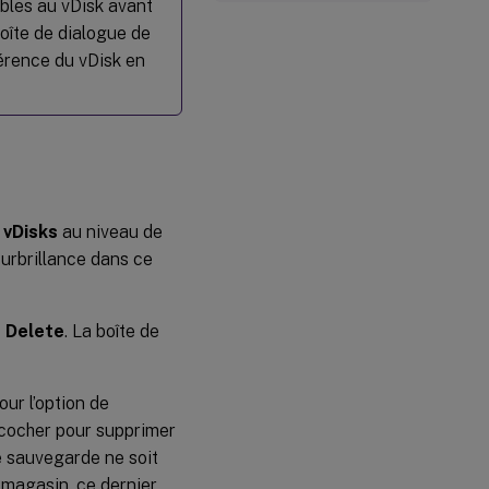
ibles au vDisk avant
boîte de dialogue de
férence du vDisk en
 vDisks
au niveau de
surbrillance dans ce
z
Delete
. La boîte de
ur l’option de
 cocher pour supprimer
e sauvegarde ne soit
 magasin, ce dernier