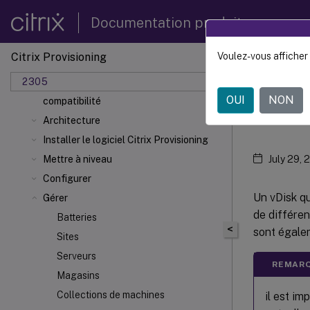
Documentation produit
Citrix Provisioning 2305
Citrix Provisioning
Voulez-vous afficher 
Citrix 
Nouveautés
2305
Configuration système requise et
OUI
NON
compatibilité
Retr
Architecture
Installer le logiciel Citrix Provisioning
Mettre à niveau
July 29, 
Configurer
Un vDisk qu
Gérer
de différen
Batteries
<
sont égale
Sites
Serveurs
REMARQ
Magasins
Collections de machines
il est im