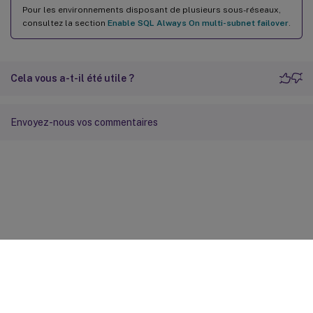
Pour les environnements disposant de plusieurs sous-réseaux,
consultez la section
Enable SQL Always On multi-subnet failover
.
Cela vous a-t-il été utile ?
Envoyez-nous vos commentaires