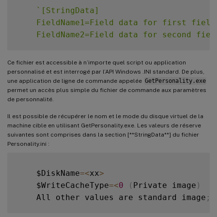
`
[StringData]

    FieldName1=Field data for first field

    FieldName2=Field data for second fiel
Ce fichier est accessible à n’importe quel script ou application
personnalisé et est interrogé par l’API Windows .INI standard. De plus,
une application de ligne de commande appelée
GetPersonality.exe
permet un accès plus simple du fichier de commande aux paramètres
de personnalité.
Il est possible de récupérer le nom et le mode du disque virtuel de la
machine cible en utilisant GetPersonality.exe. Les valeurs de réserve
suivantes sont comprises dans la section [**StringData**] du fichier
Personality.ini :
    $DiskName
=
<
xx
>
    $WriteCacheType
=
<
0
(
Private image
)
    All other values are standard image
;