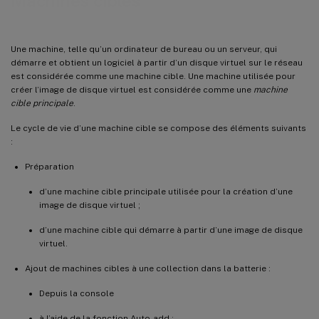
Machines cibles
Création d’une VM avec la virtualisation imbriquée
Copier et coller les propriétés d’une machine cible
Une machine, telle qu’un ordinateur de bureau ou un serveur, qui
Démarrage des machines cibles
démarre et obtient un logiciel à partir d’un disque virtuel sur le réseau
est considérée comme une machine cible. Une machine utilisée pour
Vérification de l’état d’une machine cible depuis la console
créer l’image de disque virtuel est considérée comme une
machine
Envoi de messages aux machines cibles
cible principale
.
Arrêt des machines cibles
Le cycle de vie d’une machine cible se compose des éléments suivants
:
Redémarrage des machines cibles
Déplacement de machines cibles entre des collections
Préparation
Gestion de Target Device Personality
d’une machine cible principale utilisée pour la création d’une
Définition des données de personnalité d’une machine cible unique à l’aide de la console
image de disque virtuel ;
d’une machine cible qui démarre à partir d’une image de disque
Définition des données de personnalité de plusieurs machines cibles à l’aide de la console
virtuel.
Utilisation des données de personnalité
Ajout de machines cibles à une collection dans la batterie :
Modification de l’état de la machine sur un état hors service
Depuis la console
Prise en charge des compteurs de performance Windows
à l’aide de la fonction Auto-add ;