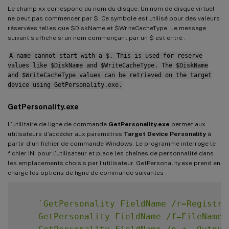
Le champ xx correspond au nom du disque. Un nom de disque virtuel
ne peut pas commencer par $. Ce symbole est utilisé pour des valeurs
réservées telles que $DiskName et $WriteCacheType. Le message
suivant s’affiche si un nom commençant par un $ est entré :
A name cannot start with a $. This is used for reserve
values like $DiskName and $WriteCacheType. The $DiskName
and $WriteCacheType values can be retrieved on the target
device using GetPersonality.exe.
GetPersonality.exe
L’utilitaire de ligne de commande
GetPersonality.exe
permet aux
utilisateurs d’accéder aux paramètres
Target Device Personality
à
partir d’un fichier de commande Windows. Le programme interroge le
fichier INI pour l’utilisateur et place les chaînes de personnalité dans
les emplacements choisis par l’utilisateur. GetPersonality.exe prend en
charge les options de ligne de commande suivantes :
`
GetPersonality FieldName /r=Registry
    GetPersonality FieldName /f=FileName 