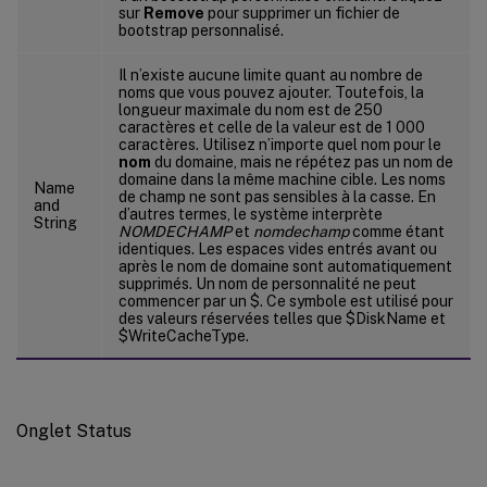
sur
Remove
pour supprimer un fichier de
bootstrap personnalisé.
Il n’existe aucune limite quant au nombre de
noms que vous pouvez ajouter. Toutefois, la
longueur maximale du nom est de 250
caractères et celle de la valeur est de 1 000
caractères. Utilisez n’importe quel nom pour le
nom
du domaine, mais ne répétez pas un nom de
domaine dans la même machine cible. Les noms
Name
de champ ne sont pas sensibles à la casse. En
and
d’autres termes, le système interprète
String
NOMDECHAMP
et
nomdechamp
comme étant
identiques. Les espaces vides entrés avant ou
après le nom de domaine sont automatiquement
supprimés. Un nom de personnalité ne peut
commencer par un $. Ce symbole est utilisé pour
des valeurs réservées telles que $DiskName et
$WriteCacheType.
Onglet Status