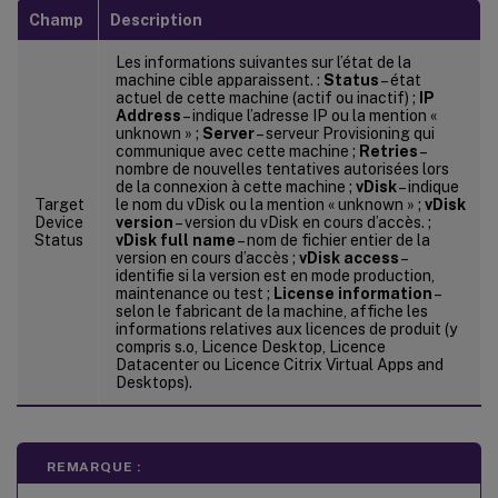
Champ
Description
Les informations suivantes sur l’état de la
machine cible apparaissent. :
Status
– état
actuel de cette machine (actif ou inactif) ;
IP
Address
– indique l’adresse IP ou la mention «
unknown » ;
Server
– serveur Provisioning qui
communique avec cette machine ;
Retries
–
nombre de nouvelles tentatives autorisées lors
de la connexion à cette machine ;
vDisk
– indique
Target
le nom du vDisk ou la mention « unknown » ;
vDisk
Device
version
– version du vDisk en cours d’accès. ;
Status
vDisk full name
– nom de fichier entier de la
version en cours d’accès ;
vDisk access
–
identifie si la version est en mode production,
maintenance ou test ;
License information
–
selon le fabricant de la machine, affiche les
informations relatives aux licences de produit (y
compris s.o, Licence Desktop, Licence
Datacenter ou Licence Citrix Virtual Apps and
Desktops).
REMARQUE :