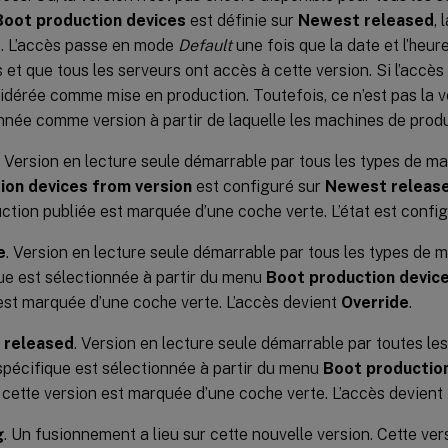
Boot production devices
est définie sur
Newest released
, 
. L’accès passe en mode
Default
une fois que la date et l’heur
s et que tous les serveurs ont accès à cette version. Si l’accès 
idérée comme mise en production. Toutefois, ce n’est pas la 
nnée comme version à partir de laquelle les machines de prod
. Version en lecture seule démarrable par tous les types de ma
ion devices from version
est configuré sur
Newest releas
ction publiée est marquée d’une coche verte. L’état est config
e
. Version en lecture seule démarrable par tous les types de m
ue est sélectionnée à partir du menu
Boot production device
est marquée d’une coche verte. L’accès devient
Override
.
 released
. Version en lecture seule démarrable par toutes le
spécifique est sélectionnée à partir du menu
Boot productio
, cette version est marquée d’une coche verte. L’accès devient
g
. Un fusionnement a lieu sur cette nouvelle version. Cette ver