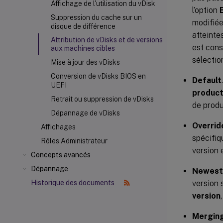
Affichage de l'utilisation du vDisk
l’option
Suppression du cache sur un
modifiée
disque de différence
atteinte
Attribution de vDisks et de versions
est cons
aux machines cibles
sélectio
Mise à jour des vDisks
Conversion de vDisks BIOS en
Default
UEFI
product
Retrait ou suppression de vDisks
de produ
Dépannage de vDisks
Overrid
Affichages
spécifiq
Rôles Administrateur
version 
Concepts avancés
Dépannage
Newest
version 
Historique des documents
version
Mergin