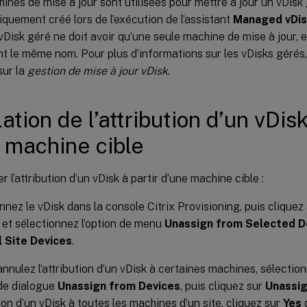
ines de mise à jour sont utilisées pour mettre à jour un vDisk 
quement créé lors de l’exécution de l’assistant
Managed vDis
Disk géré ne doit avoir qu’une seule machine de mise à jour, 
t le même nom. Pour plus d’informations sur les vDisks gérés, 
sur la
gestion de mise à jour vDisk
.
ation de l’attribution d’un vDisk
 machine cible
r l’attribution d’un vDisk à partir d’une machine cible :
nnez le vDisk dans la console Citrix Provisioning, puis cliquez
s et sélectionnez l’option de menu
Unassign from Selected D
l Site Devices
.
annulez l’attribution d’un vDisk à certaines machines, sélecti
 de dialogue
Unassign from Devices
, puis cliquez sur
Unassi
tion d’un vDisk à toutes les machines d’un site, cliquez sur
Yes
d