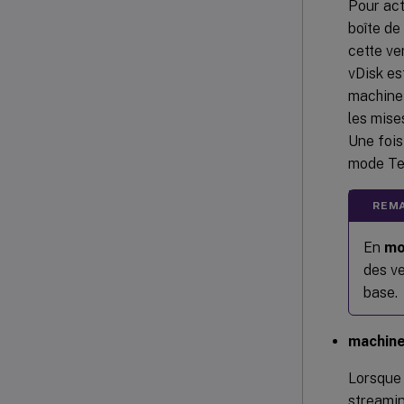
Pour act
boîte de
cette v
vDisk es
machine 
les mise
Une fois
mode Te
REMA
En
mo
des ve
base.
machine
Lorsque 
streamin