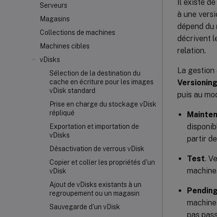
Il existe d
Serveurs
à une versi
Magasins
dépend du
Collections de machines
décrivent l
Machines cibles
relation.
vDisks
La gestion 
Sélection de la destination du
Versionin
cache en écriture pour les images
vDisk standard
puis au m
Prise en charge du stockage vDisk
répliqué
Mainte
disponib
Exportation et importation de
vDisks
partir d
Désactivation de verrous vDisk
Test
. V
Copier et coller les propriétés d'un
machines
vDisk
Ajout de vDisks existants à un
Pendin
regroupement ou un magasin
machines
Sauvegarde d'un vDisk
pas pass