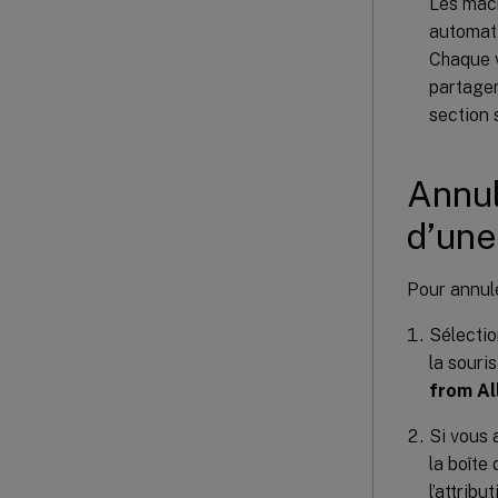
Les mach
automati
Chaque v
partagen
section 
Annul
d’une
Pour annule
Sélectio
la souri
from Al
Si vous 
la boîte
l’attribu