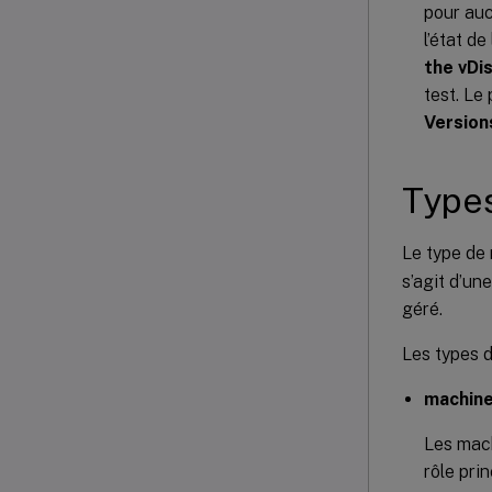
pour auc
l’état d
the vDi
test. Le
Version
Type
Le type de 
s’agit d’un
géré.
Les types d
machine
Les mach
rôle pri