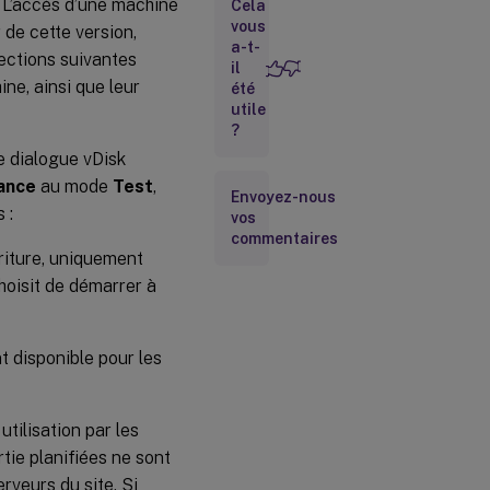
. L’accès d’une machine
Cela
Annulation
vous
 de cette version,
de
a-t-
sections suivantes
l’attribution
il
d’un vDisk
ne, ainsi que leur
été
à partir
utile
d’une
?
machine
de dialogue vDisk
cible
ance
au mode
Test
,
Boîte de
Envoyez-nous
 :
dialogue
vos
vDisk
commentaires
Versions
riture, uniquement
hoisit de démarrer à
nt disponible pour les
tilisation par les
tie planifiées ne sont
rveurs du site. Si