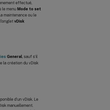
onnement effectué,
s le menu
Mode to set
 la maintenance ou le
l’onglet
vDisk
ies
General
, sauf s’il
e la création du vDisk
ponible d’un vDisk. Le
vDisk manuellement.