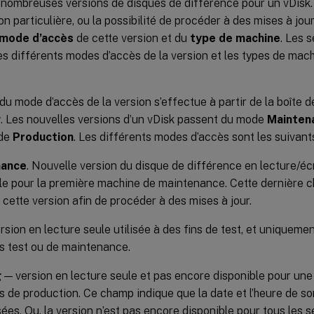
e nombreuses versions de disques de différence pour un vDisk
on particulière, ou la possibilité de procéder à des mises à jour
mode d’accès
de cette version et du
type de machine
. Les 
es différents modes d’accès de la version et les types de machi
du mode d’accès de la version s’effectue à partir de la boîte 
g
. Les nouvelles versions d’un vDisk passent du mode
Mainten
ode
Production
. Les différents modes d’accès sont les suivants
nance
. Nouvelle version du disque de différence en lecture/éc
le pour la première machine de maintenance. Cette dernière c
e cette version afin de procéder à des mises à jour.
ersion en lecture seule utilisée à des fins de test, et uniqueme
 test ou de maintenance.
g
— version en lecture seule et pas encore disponible pour une u
 de production. Ce champ indique que la date et l’heure de sor
ées. Ou, la version n’est pas encore disponible pour tous les se