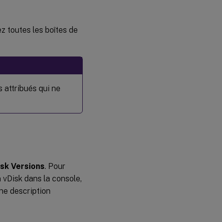
z toutes les boîtes de
 attribués qui ne
isk Versions
. Pour
n vDisk dans la console,
une description