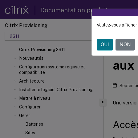
Documentation produit
Citrix Provisioning
Voulez-vous afficher 
Citrix 
2311
OUI
NON
Attr
Citrix Provisioning 2311
Nouveautés
aux 
Configuration système requise et
compatibilité
Architecture
Septembe
Installer le logiciel Citrix Provisioning
Mettre à niveau
<
Une version
Configurer
Gérer
Accès
Batteries
Sites