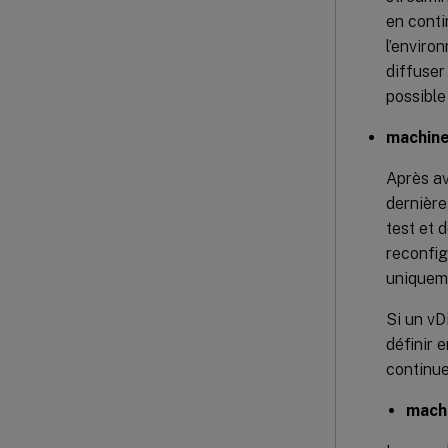
en conti
l’enviro
diffuser
possible
machine
Après av
dernière
test et 
reconfig
uniqueme
Si un vD
définir 
continue
machi