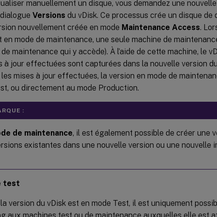
ualiser manuellement un disque, vous demandez une nouvelle v
 dialogue
Versions
du vDisk. Ce processus crée un disque de 
ersion nouvellement créée en mode
Maintenance Access
. Lo
t en mode de maintenance, une seule machine de maintenance
de maintenance qui y accède). À l’aide de cette machine, le v
s à jour effectuées sont capturées dans la nouvelle version d
 les mises à jour effectuées, la version en mode de maintenan
st, ou directement au mode Production.
RQUE :
de de maintenance
, il est également possible de créer une 
rsions existantes dans une nouvelle version ou une nouvelle 
 test
la version du vDisk est en mode Test, il est uniquement possibl
g aux machines test ou de maintenance auxquelles elle est at