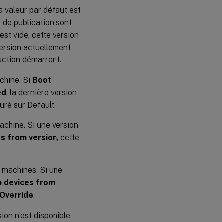
la valeur par défaut est
e de publication sont
est vide, cette version
version actuellement
uction démarrent.
chine. Si
Boot
ed
, la dernière version
uré sur Default.
achine. Si une version
s from version
, cette
s machines. Si une
n devices from
Override
.
sion n’est disponible