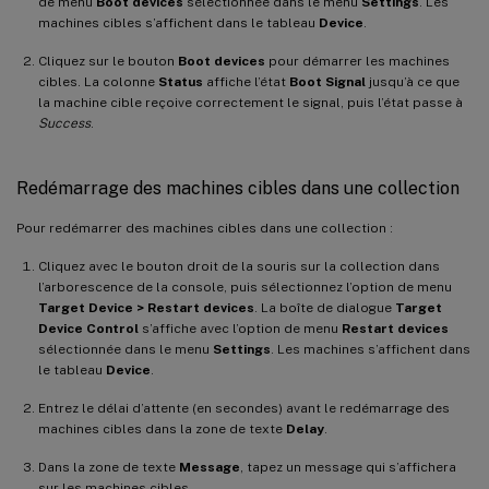
de menu
Boot devices
sélectionnée dans le menu
Settings
. Les
machines cibles s’affichent dans le tableau
Device
.
Cliquez sur le bouton
Boot devices
pour démarrer les machines
cibles. La colonne
Status
affiche l’état
Boot Signal
jusqu’à ce que
la machine cible reçoive correctement le signal, puis l’état passe à
Success
.
Redémarrage des machines cibles dans une collection
Pour redémarrer des machines cibles dans une collection :
Cliquez avec le bouton droit de la souris sur la collection dans
l’arborescence de la console, puis sélectionnez l’option de menu
Target Device > Restart devices
. La boîte de dialogue
Target
Device Control
s’affiche avec l’option de menu
Restart devices
sélectionnée dans le menu
Settings
. Les machines s’affichent dans
le tableau
Device
.
Entrez le délai d’attente (en secondes) avant le redémarrage des
machines cibles dans la zone de texte
Delay
.
Dans la zone de texte
Message
, tapez un message qui s’affichera
sur les machines cibles.