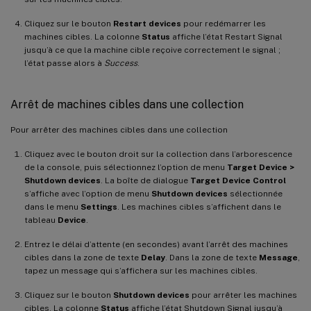
Cliquez sur le bouton
Restart devices
pour redémarrer les
machines cibles. La colonne
Status
affiche l’état Restart Signal
jusqu’à ce que la machine cible reçoive correctement le signal ;
l’état passe alors à
Success
.
Arrêt de machines cibles dans une collection
Pour arrêter des machines cibles dans une collection
Cliquez avec le bouton droit sur la collection dans l’arborescence
de la console, puis sélectionnez l’option de menu
Target Device >
Shutdown devices
. La boîte de dialogue
Target Device Control
s’affiche avec l’option de menu
Shutdown devices
sélectionnée
dans le menu
Settings
. Les machines cibles s’affichent dans le
tableau
Device
.
Entrez le délai d’attente (en secondes) avant l’arrêt des machines
cibles dans la zone de texte
Delay
. Dans la zone de texte
Message
,
tapez un message qui s’affichera sur les machines cibles.
Cliquez sur le bouton
Shutdown devices
pour arrêter les machines
cibles. La colonne
Status
affiche l’état Shutdown Signal jusqu’à