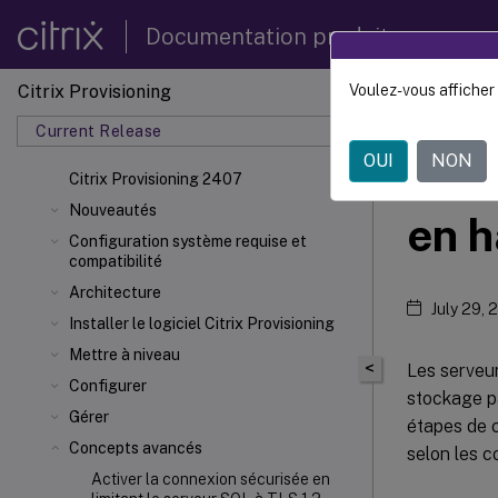
Documentation produit
Citrix Provisioning
Voulez-vous afficher 
Citrix 
Current Release
OUI
NON
Conf
Citrix Provisioning 2407
Nouveautés
en h
Configuration système requise et
compatibilité
Architecture
July 29, 
Installer le logiciel Citrix Provisioning
Mettre à niveau
<
Les serveu
Configurer
stockage p
Gérer
étapes de c
Concepts avancés
selon les c
Activer la connexion sécurisée en