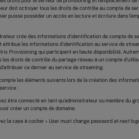
es droits pour le serveur de provisioning et l’emplacement de
eur doit octroyer tous les droits de contrôle au compte de se
nier puisse posséder un accès en lecture et écriture dans l’
rateur crée des informations d’identification de compte de s
t attribue les informations d’identification au service de strea
trix Provisioning qui participent en haute disponibilité. Autrem
 les droits de contrôle du partage réseau à un compte d’utili
 d’attribuer ce dernier au service de streaming.
ompte les éléments suivants lors de la création des informati
ervice :
ez être connecté en tant qu’administrateur ou membre du gr
voir créer un compte de domaine.
ez la case à cocher « User must change password at next logo