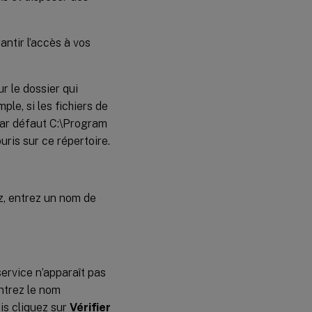
antir l’accès à vos
r le dossier qui
le, si les fichiers de
par défaut C:\Program
uris sur ce répertoire.
ez, entrez un nom de
service n’apparaît pas
Entrez le nom
uis cliquez sur
Vérifier