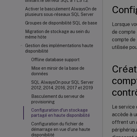
limitant le serveur SQL à TLS 1.2
Confi
Activer le basculement AlwaysOn de
plusieurs sous-réseaux SQL Server
Groupes de disponibilité SQL de base
Lorsque vou
de compte d
Migration de stockage au sein du
même hôte
compte de 
Gestion des implémentations haute
utilisée p
disponibilité
Offline database support
Créat
Mise en miroir de la base de
données
compt
SQL AlwaysOn pour SQL Server
2012, 2014, 2016, 2017 et 2019
contr
Basculement du serveur de
provisioning
Le service 
Configuration d'un stockage
accède à un
partagé en haute disponibilité
offrent un 
Configuration du fichier de
périphériqu
démarrage en vue d'une haute
disponibilité