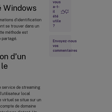
le contrôleur
vous
gé Windows
de domaine
a-t-
il
Affectation
été
manuelle des
ations d’identification
utile
informations
ent se trouver dans un
?
d’identification
de compte de
tte méthode est
service de
e partagé.
Envoyez-nous
streaming
vos
Configuration
commentaires
de l’accès au
ion d’un
stockage
 le
Configuration
du SAN
le service de streaming
’utilisateur local
 virtuel se situe sur un
un compte de domaine