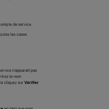
 compte de service.
outes les cases
service n’apparaît pas
Entrez le nom
uis cliquez sur
Vérifier
ce
en tant que nom