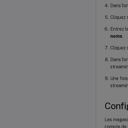
Dans l’o
Cliquez 
Entrez l
noms
.
Cliquez 
Dans l’o
streamin
Une fois
streamin
Confi
Les magasin
compte de s