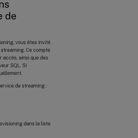
ns
e de
oning, vous êtes invité
de streaming. Ce compte
r accès, ainsi que des
veur SQL. Si
uellement.
ervice de streaming :
visioning dans la liste