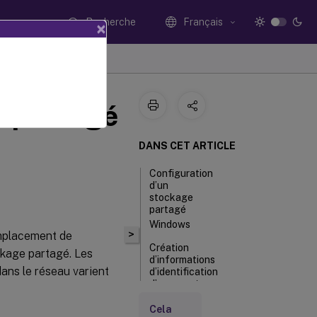
Recherche
Français
×
e partagé
DANS CET ARTICLE
Configuration
d’un
stockage
partagé
Windows
>
emplacement de
Création
ckage partagé. Les
d’informations
ans le réseau varient
d’identification
d’un compte
de service de
streaming sur
Cela