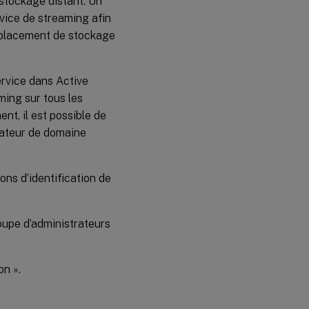
 stockage distant. Un
rvice de streaming afin
emplacement de stockage
ervice dans Active
ming sur tous les
ent, il est possible de
sateur de domaine
ons d’identification de
oupe d’administrateurs
n ».