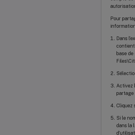
autorisatio
Pour partag
information
Dans l’e
contient
base de 
Files\Ci
Sélecti
Activez 
partage 
Cliquez 
Si le no
dans la 
d’utilis