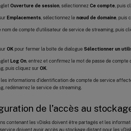
nglet
Ouverture de session
, sélectionnez
Ce compte
, puis 
sur
Emplacements
, sélectionnez le
nœud de domaine
, puis 
e nom de compte d’utilisateur de service de streaming, puis cl
sur
OK
pour fermer la boîte de dialogue
Sélectionner un util
nglet
Log On
, entrez et confirmez le mot de passe de compte 
g, puis cliquez sur
OK
.
 les informations d’identification de compte de service affec
g, redémarrez le service de streaming.
guration de l’accès au stockag
s contenant les vDisks doivent être partagés et les informati
ervice doivent avoir accès au stockage distant pour les vDis