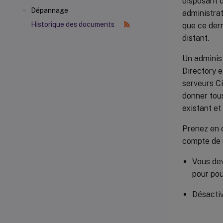
disposant d
Dépannage
administrat
Historique des documents
que ce der
distant.
Un administ
Directory e
serveurs Ci
donner tous
existant et
Prenez en c
compte de s
Vous dev
pour pou
Désactiv