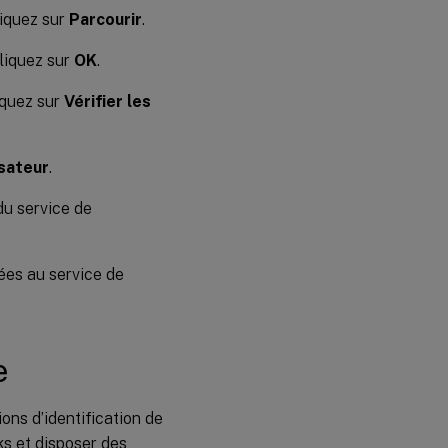
cliquez sur
Parcourir
.
cliquez sur
OK
.
iquez sur
Vérifier les
isateur
.
du service de
tées au service de
e
ons d’identification de
ks et disposer des