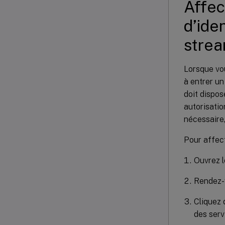
Affec
d’ide
stre
Lorsque vou
à entrer un
doit dispos
autorisatio
nécessaire,
Pour affect
Ouvrez 
Rendez-
Cliquez 
des serv