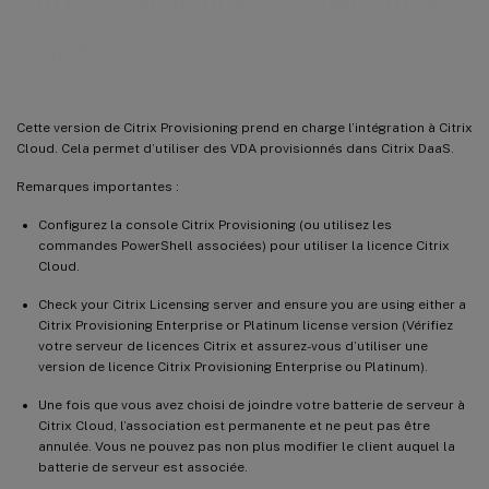
Citrix Provisioning géré par Citrix
Considérations sur les pare-feu
Cloud
Gérer les VDA
Utiliser l’assistant d’installation de Citrix Virtual Apps and Desktops pour ajouter des VDA
Dépannage
Cette version de Citrix Provisioning prend en charge l’intégration à Citrix
Cloud. Cela permet d’utiliser des VDA provisionnés dans Citrix DaaS.
Remarques importantes :
Configurez la console Citrix Provisioning (ou utilisez les
commandes PowerShell associées) pour utiliser la licence Citrix
Cloud.
Check your Citrix Licensing server and ensure you are using either a
Citrix Provisioning Enterprise or Platinum license version (Vérifiez
votre serveur de licences Citrix et assurez-vous d’utiliser une
version de licence Citrix Provisioning Enterprise ou Platinum).
Une fois que vous avez choisi de joindre votre batterie de serveur à
Citrix Cloud, l’association est permanente et ne peut pas être
annulée. Vous ne pouvez pas non plus modifier le client auquel la
batterie de serveur est associée.