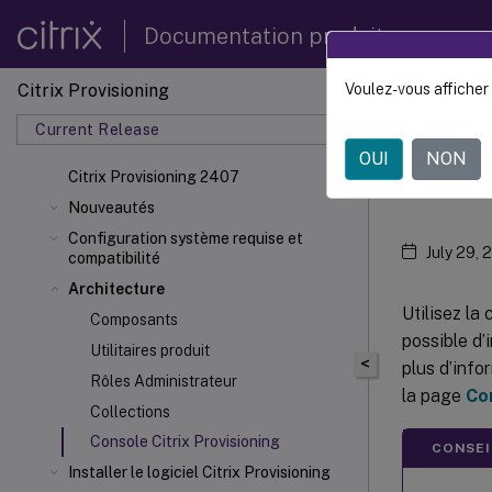
Documentation produit
Citrix Provisioning
Voulez-vous afficher 
Citrix 
Current Release
OUI
NON
Cons
Citrix Provisioning 2407
Nouveautés
Configuration système requise et
July 29, 
compatibilité
Architecture
Utilisez la
Composants
possible d’
Utilitaires produit
<
plus d’info
Rôles Administrateur
la page
Co
Collections
Console Citrix Provisioning
CONSEI
Installer le logiciel Citrix Provisioning