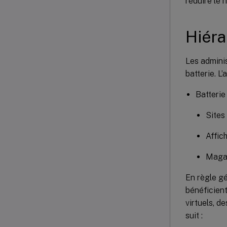
réduire le 
Hiéra
Les adminis
batterie. L
Batterie
Sites
Affic
Maga
En règle gé
bénéficient
virtuels, d
suit :