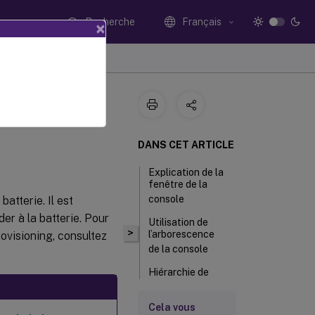
Recherche
Français
×
DANS CET ARTICLE
Explication de la
fenêtre de la
console
atterie. Il est
er à la batterie. Pour
Utilisation de
>
l’arborescence
rovisioning, consultez
de la console
Hiérarchie de
base de
l’arborescence
Cela vous