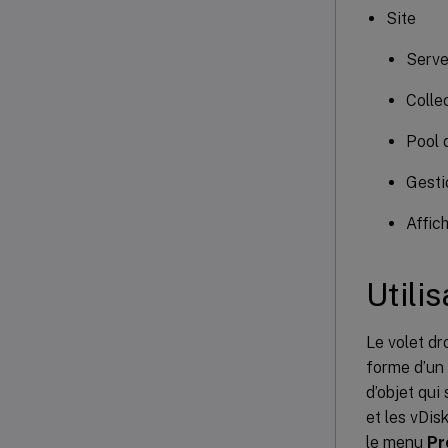
Site
Serve
Colle
Pool 
Gesti
Affic
Utili
Le volet dr
forme d’un 
d’objet qui
et les vDis
le menu
Pr