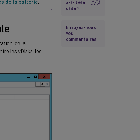
s de la batterie
.
a-t-il été
utile ?
Utilisation de la
vue Details
ole
Envoyez-nous
vos
commentaires
ation, de la
ntre les vDisks, les