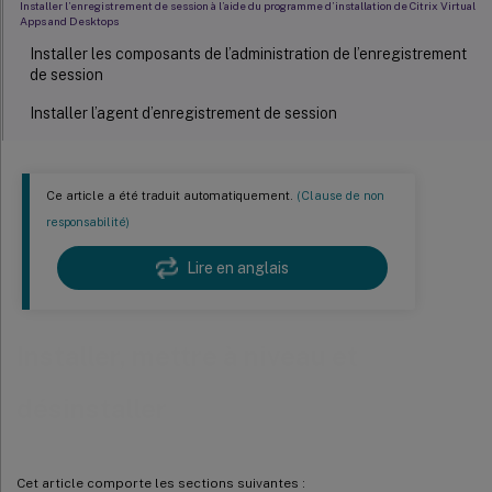
Installer l’enregistrement de session à l’aide du programme d’installation de Citrix Virtual
Apps and Desktops
Installer les composants de l’administration de l’enregistrement
de session
Installer l’agent d’enregistrement de session
Installer le lecteur d’enregistrement de session
Définir la liste de contrôle d’accès (ACL) pour Message Queuing (MSMQ)
Ce article a été traduit automatiquement.
(Clause de non
Automatiser l’installation
responsabilité)
Automatiser l’installation des composants d’administration de
Lire en anglais
l’enregistrement de session
Automatiser l’installation du lecteur et du lecteur Web
d’enregistrement de session
Installer, mettre à niveau et
Automatiser l’installation de l’agent d’enregistrement de session
désinstaller
Mettre à niveau l’enregistrement de session
Configuration requise, préparation et limites
Cet article comporte les sections suivantes :