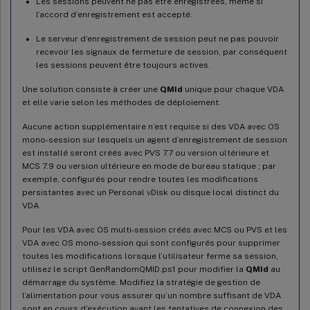
Les sessions peuvent ne pas être enregistrées, même si
l’accord d’enregistrement est accepté.
Le serveur d’enregistrement de session peut ne pas pouvoir
recevoir les signaux de fermeture de session, par conséquent
les sessions peuvent être toujours actives.
Une solution consiste à créer une
QMId
unique pour chaque VDA
et elle varie selon les méthodes de déploiement.
Aucune action supplémentaire n’est requise si des VDA avec OS
mono-session sur lesquels un agent d’enregistrement de session
est installé seront créés avec PVS 7.7 ou version ultérieure et
MCS 7.9 ou version ultérieure en mode de bureau statique ; par
exemple, configurés pour rendre toutes les modifications
persistantes avec un Personal vDisk ou disque local distinct du
VDA.
Pour les VDA avec OS multi-session créés avec MCS ou PVS et les
VDA avec OS mono-session qui sont configurés pour supprimer
toutes les modifications lorsque l’utilisateur ferme sa session,
utilisez le script GenRandomQMID.ps1 pour modifier la
QMId
au
démarrage du système. Modifiez la stratégie de gestion de
l’alimentation pour vous assurer qu’un nombre suffisant de VDA
sont en cours d’exécution avant les tentatives de connexion des