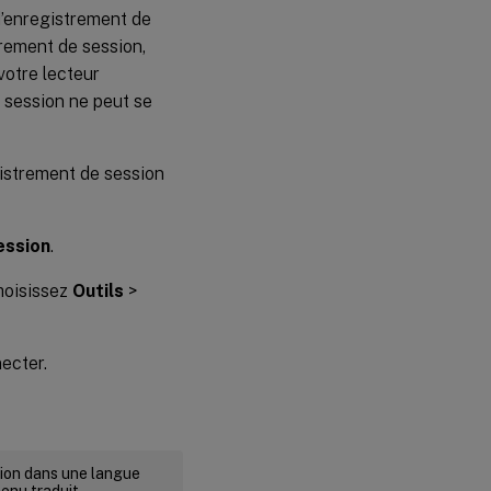
d’enregistrement de
trement de session,
votre lecteur
 session ne peut se
gistrement de session
ession
.
choisissez
Outils
>
ecter.
rsion dans une langue
tenu traduit