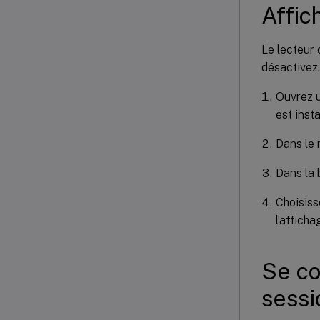
Affic
Le lecteur
désactivez.
Ouvrez u
est insta
Dans le
Dans la
Choisiss
l’affich
Se co
sessi