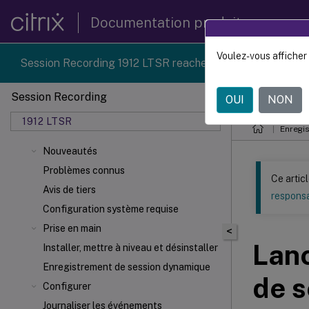
Documentation produit
Voulez-vous afficher 
Session Recording 1912 LTSR reached end-of-life on 18-D
Session Recording
OUI
NON
Ce contenu a 
1912 LTSR
Enregi
Nouveautés
Problèmes connus
Ce artic
Avis de tiers
responsa
Configuration système requise
Prise en main
<
Lanc
Installer, mettre à niveau et désinstaller
Enregistrement de session dynamique
de s
Configurer
Journaliser les événements