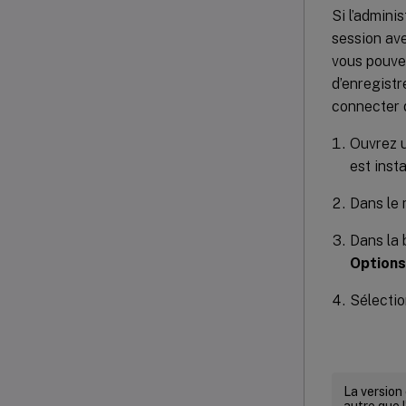
Si l’admini
session ave
vous pouvez
d’enregistr
connecter q
Ouvrez u
est insta
Dans le
Dans la
Options
Sélectio
La version
autre que l