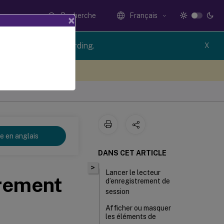
Recherche
Français
×
ion of Session Recording.
X
ez votre avis ici
re en anglais
DANS CET ARTICLE
>
Lancer le lecteur
trement
d’enregistrement de
session
Afficher ou masquer
les éléments de