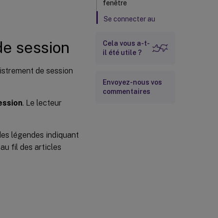
fenêtre
Se connecter au
serveur
d’enregistrement de
de session
Cela vous a-t-
session souhaité
il été utile ?
gistrement de session
Envoyez-nous vos
commentaires
ession
. Le lecteur
 des légendes indiquant
u fil des articles