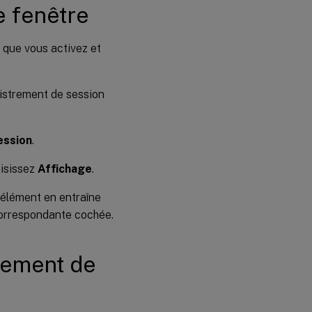
e fenêtre
 que vous activez et
gistrement de session
ession
.
oisissez
Affichage
.
 élément en entraîne
 correspondante cochée.
rement de