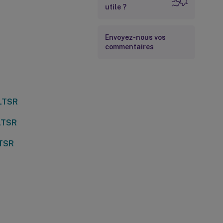
utile ?
Envoyez-nous vos
commentaires
 LTSR
 LTSR
LTSR