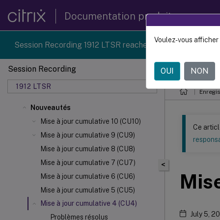
Documentation produit
Voulez-vous afficher 
Session Recording 1912 LTSR reached end-of-life on 18-D
Session Recording
OUI
NON
Ce contenu a 
1912 LTSR
Enregi
Nouveautés
Mise à jour cumulative 10 (CU10)
Ce artic
Mise à jour cumulative 9 (CU9)
responsa
Mise à jour cumulative 8 (CU8)
Mise à jour cumulative 7 (CU7)
<
Mise
Mise à jour cumulative 6 (CU6)
Mise à jour cumulative 5 (CU5)
Mise à jour cumulative 4 (CU4)
July 5, 2
Problèmes résolus