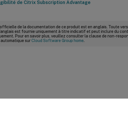
igibilité de Citrix Subscription Advantage
 officielle de la documentation de ce produit est en anglais. Toute ve
’anglais est fournie uniquement à titre indicatif et peut inclure du con
ement. Pour en savoir plus, veuillez consulter la clause de non-respons
 automatique sur
Cloud Software Group home
.