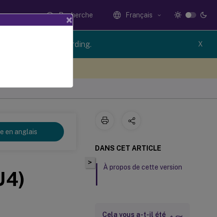
Recherche
Français
×
ion of Session Recording.
X
ez votre avis ici
re en anglais
DANS CET ARTICLE
>
À propos de cette version
U4)
Cela vous a-t-il été