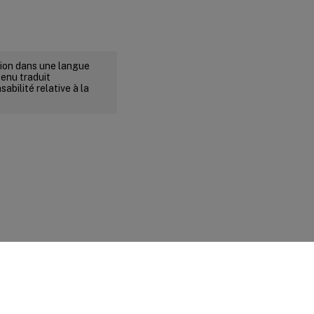
rsion dans une langue
tenu traduit
abilité relative à la