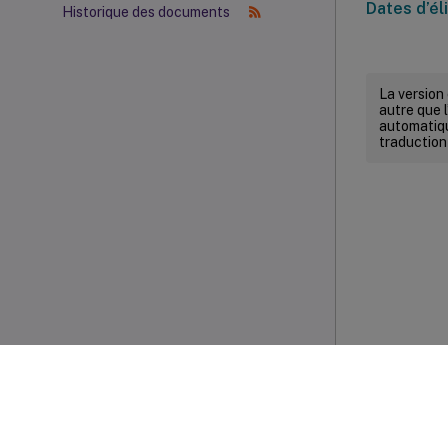
Dates d’él
Historique des documents
La version
autre que l
automatiqu
traduction
VOIR PDF