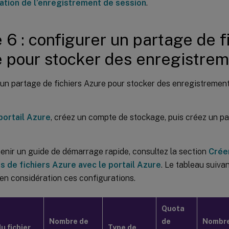
ration de l’enregistrement de session
.
 6 : configurer un partage de f
 pour stocker des enregistre
 un partage de fichiers Azure pour stocker des enregistreme
portail Azure
, créez un compte de stockage, puis créez un pa
enir un guide de démarrage rapide, consultez la section
Crée
s de fichiers Azure avec le portail Azure
. Le tableau suiv
en considération ces configurations.
Quota
Nombre de
de
Nombre
du fichier
Type de