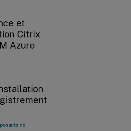
nce et
ion Citrix
VM Azure
nstallation
egistrement
mposants de