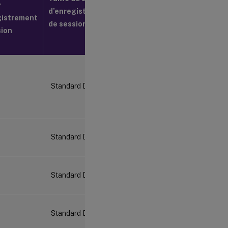
r
d’enregistrement
gistrement
de session
sion
Standard D4as_v4
Standard D4as_v4
Standard D4as_v4
Standard D4as_v4