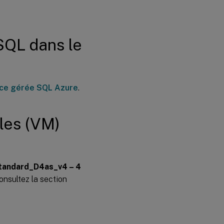
des
enregistrements
SQL dans le
Étape 7 :
ajouter un
équilibreur
de charge
nce gérée SQL Azure
.
lles (VM)
tandard_D4as_v4 – 4
onsultez la section