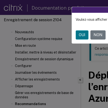
Documentation produit
Enregistrement de session 2104
Voulez-vous afficher 
Ce contenu a 
Enregi
Nouveautés
OUI
NON
Configuration système requise
Mise en route
Ce artic
Installer, mettre à niveau et désinstaller
responsa
Enregistrement de session dynamique
Configurer
Dépl
Journaliser les événements
Afficher les enregistrements
<
l’en
Dépannage
Gérer vos enregistrements de base de
Azu
données
Recommandations