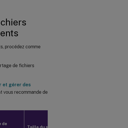
ichiers
ments
nts, procédez comme
rtage de fichiers
r et gérer des
ant vous recommande de
 de
Taille du serveur