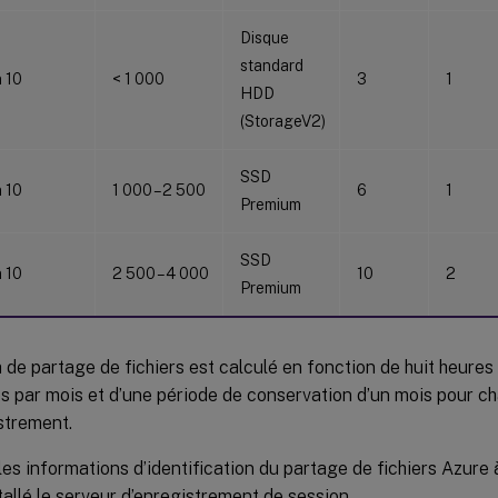
Disque
standard
n 10
< 1 000
3
1
HDD
(StorageV2)
SSD
n 10
1 000 – 2 500
6
1
Premium
SSD
n 10
2 500 – 4 000
10
2
Premium
 de partage de fichiers est calculé en fonction de huit heures 
s par mois et d’une période de conservation d’un mois pour ch
strement.
les informations d’identification du partage de fichiers Azure à
tallé le serveur d’enregistrement de session.