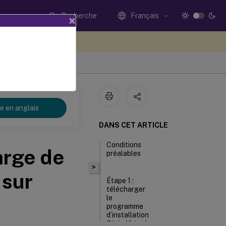
Recherche
Français
×
ez votre avis ici
re en anglais
DANS CET ARTICLE
Conditions
arge de
préalables
>
 sur
Étape 1 :
télécharger
le
programme
d’installation
Citrix Virtual