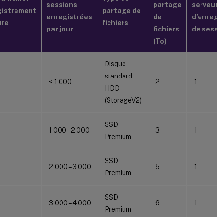
sessions
partage
serveu
gistrement
partage de
enregistrées
de
d’enre
ure
fichiers
par jour
fichiers
de ses
(To)
Disque
standard
< 1 000
2
1
HDD
(StorageV2)
SSD
1 000 – 2 000
3
1
Premium
SSD
2 000 – 3 000
5
1
Premium
SSD
3 000 – 4 000
6
1
Premium