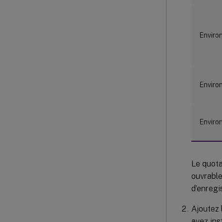
Enviro
Enviro
Enviro
Le quota
ouvrable
d’enregi
Ajoutez 
avez ins