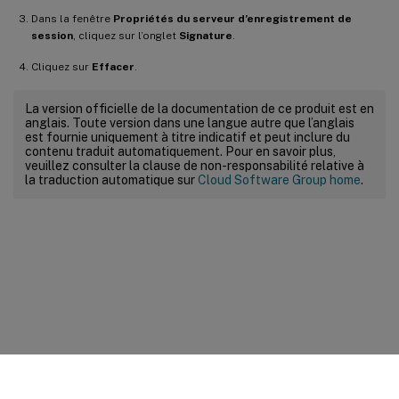
Dans la fenêtre
Propriétés du serveur d’enregistrement de
session
, cliquez sur l’onglet
Signature
.
Cliquez sur
Effacer
.
La version officielle de la documentation de ce produit est en
anglais. Toute version dans une langue autre que l’anglais
est fournie uniquement à titre indicatif et peut inclure du
contenu traduit automatiquement. Pour en savoir plus,
veuillez consulter la clause de non-responsabilité relative à
la traduction automatique sur
Cloud Software Group home
.