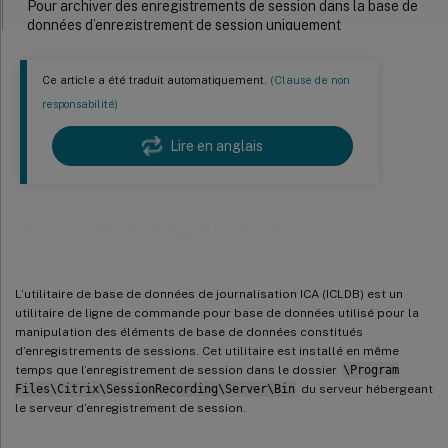
Pour archiver des enregistrements de session dans la base de
données d’enregistrement de session uniquement
Restaurer les fichiers d’enregistrement de session
Ce article a été traduit automatiquement.
(Clause de non
Pour restaurer des fichiers d’enregistrement de session à l’aide
responsabilité)
du répertoire de restauration des fichiers archivés
Pour restaurer des fichiers d’enregistrement de session à l’aide
Lire en anglais
de la commande d’importation ICLDB
Gérer les enregistrements
L’utilitaire de base de données de journalisation ICA (ICLDB) est un
utilitaire de ligne de commande pour base de données utilisé pour la
manipulation des éléments de base de données constitués
d’enregistrements de sessions. Cet utilitaire est installé en même
temps que l’enregistrement de session dans le dossier
\Program
Files\Citrix\SessionRecording\Server\Bin
du serveur hébergeant
le serveur d’enregistrement de session.