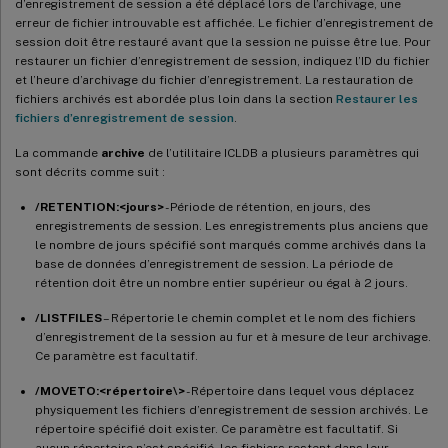
d’enregistrement de session a été déplacé lors de l’archivage, une
erreur de fichier introuvable est affichée. Le fichier d’enregistrement de
session doit être restauré avant que la session ne puisse être lue. Pour
restaurer un fichier d’enregistrement de session, indiquez l’ID du fichier
et l’heure d’archivage du fichier d’enregistrement. La restauration de
fichiers archivés est abordée plus loin dans la section
Restaurer les
fichiers d’enregistrement de session
.
La commande
archive
de l’utilitaire ICLDB a plusieurs paramètres qui
sont décrits comme suit :
/RETENTION:<jours>
- Période de rétention, en jours, des
enregistrements de session. Les enregistrements plus anciens que
le nombre de jours spécifié sont marqués comme archivés dans la
base de données d’enregistrement de session. La période de
rétention doit être un nombre entier supérieur ou égal à 2 jours.
/LISTFILES
– Répertorie le chemin complet et le nom des fichiers
d’enregistrement de la session au fur et à mesure de leur archivage.
Ce paramètre est facultatif.
/MOVETO:<répertoire\>
- Répertoire dans lequel vous déplacez
physiquement les fichiers d’enregistrement de session archivés. Le
répertoire spécifié doit exister. Ce paramètre est facultatif. Si
aucun répertoire n’est spécifié, les fichiers restent dans leur