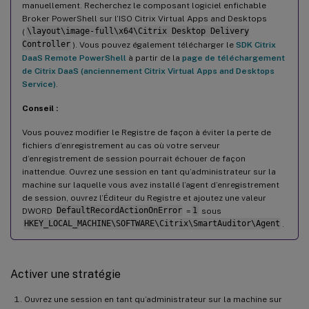
manuellement. Recherchez le composant logiciel enfichable
Broker PowerShell sur l’ISO Citrix Virtual Apps and Desktops
(
\layout\image-full\x64\Citrix Desktop Delivery
Controller
). Vous pouvez également télécharger le
SDK Citrix
DaaS Remote PowerShell
à partir de la
page de téléchargement
de Citrix DaaS (anciennement Citrix Virtual Apps and Desktops
Service)
.
Conseil :
Vous pouvez modifier le Registre de façon à éviter la perte de
fichiers d’enregistrement au cas où votre serveur
d’enregistrement de session pourrait échouer de façon
inattendue. Ouvrez une session en tant qu’administrateur sur la
machine sur laquelle vous avez installé l’agent d’enregistrement
de session, ouvrez l’Éditeur du Registre et ajoutez une valeur
DWORD
DefaultRecordActionOnError
=
1
sous
HKEY_LOCAL_MACHINE\SOFTWARE\Citrix\SmartAuditor\Agent
.
Activer une stratégie
Ouvrez une session en tant qu’administrateur sur la machine sur