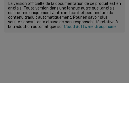
La version officielle de la documentation de ce produit est en
anglais. Toute version dans une langue autre que l’anglais
est fournie uniquement à titre indicatif et peut inclure du
contenu traduit automatiquement. Pour en savoir plus,
veuillez consulter la clause de non-responsabilité relative à
la traduction automatique sur
Cloud Software Group home
.
Commentaires sur le site
Vos préférences de confidentialité
Confidentialité et
conditions légales
Préférences de cookies
docs.cloud.com
© 1999-
2026
Cloud Software Group, Inc. All rights reserved.