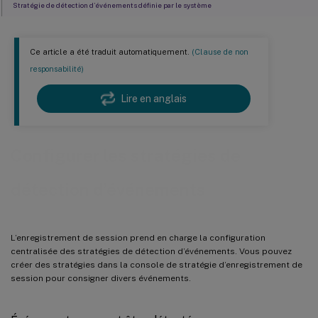
Stratégie de détection d’événements définie par le système
Créer une stratégie de détection d’événements personnalisée
Considérations
Ce article a été traduit automatiquement.
(Clause de non
responsabilité)
Étapes
Compatibilité avec les configurations de registre
Lire en anglais
Configurer les stratégies de
détection d’événements
L’enregistrement de session prend en charge la configuration
centralisée des stratégies de détection d’événements. Vous pouvez
créer des stratégies dans la console de stratégie d’enregistrement de
session pour consigner divers événements.