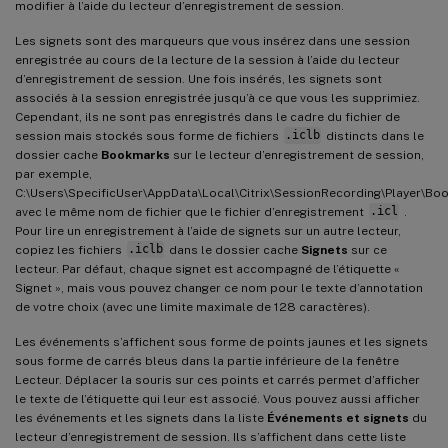
modifier à l’aide du lecteur d’enregistrement de session.
Les signets sont des marqueurs que vous insérez dans une session
enregistrée au cours de la lecture de la session à l’aide du lecteur
d’enregistrement de session. Une fois insérés, les signets sont
associés à la session enregistrée jusqu’à ce que vous les supprimiez.
Cependant, ils ne sont pas enregistrés dans le cadre du fichier de
session mais stockés sous forme de fichiers
.iclb
distincts dans le
dossier cache
Bookmarks
sur le lecteur d’enregistrement de session,
par exemple,
C:\Users\SpecificUser\AppData\Local\Citrix\SessionRecording\Player\Bo
avec le même nom de fichier que le fichier d’enregistrement
.icl
.
Pour lire un enregistrement à l’aide de signets sur un autre lecteur,
copiez les fichiers
.iclb
dans le dossier cache
Signets
sur ce
lecteur. Par défaut, chaque signet est accompagné de l’étiquette «
Signet », mais vous pouvez changer ce nom pour le texte d’annotation
de votre choix (avec une limite maximale de 128 caractères).
Les événements s’affichent sous forme de points jaunes et les signets
sous forme de carrés bleus dans la partie inférieure de la fenêtre
Lecteur. Déplacer la souris sur ces points et carrés permet d’afficher
le texte de l’étiquette qui leur est associé. Vous pouvez aussi afficher
les événements et les signets dans la liste
Événements et signets
du
lecteur d’enregistrement de session. Ils s’affichent dans cette liste