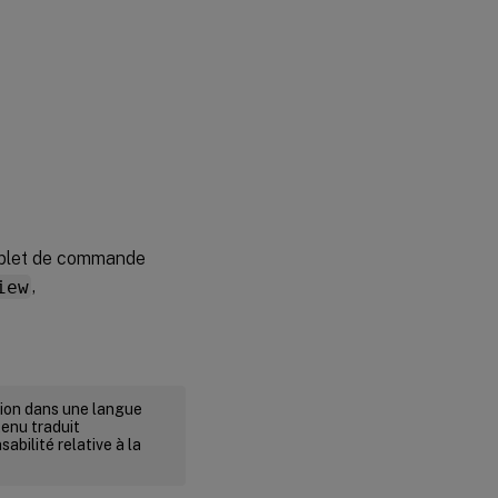
applet de commande
iew
,
rsion dans une langue
tenu traduit
abilité relative à la