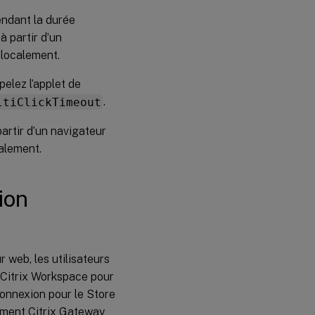
endant la durée
 partir d’un
 localement.
pelez l’applet de
ltiClickTimeout
.
artir d’un navigateur
calement.
ion
r web, les utilisateurs
n Citrix Workspace pour
connexion pour le Store
oiement Citrix Gateway