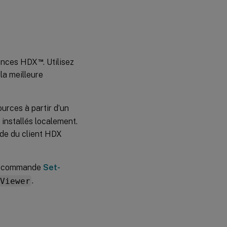
™
érences HDX
. Utilisez
 la meilleure
urces à partir d’un
 installés localement.
ide du client HDX
 de commande
Set-
pViewer
.