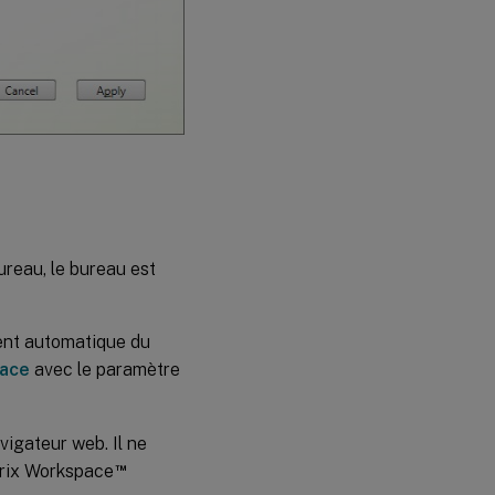
ureau, le bureau est
ment automatique du
face
avec le paramètre
vigateur web. Il ne
™
itrix Workspace