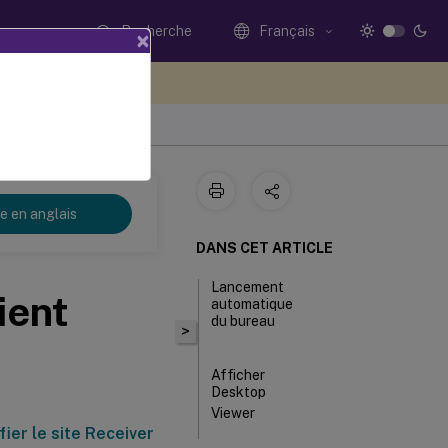
Recherche
Français
×
ez votre avis ici
re en anglais
DANS CET ARTICLE
Lancement
ient
automatique
du bureau
>
Afficher
Desktop
Viewer
ier le site Receiver
Durée du