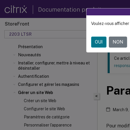
Documentation produit
StoreFront
Voulez-vous afficher 
Ce contenu a 
2203 LTSR
StoreF
OUI
NON
Présentation
Nouveautés
Ce artic
Installer, configurer, mettre à niveau et
responsa
désinstaller
Authentification
Configurer et gérer les magasins
Para
Gérer un site Web
<
Créer un site Web
Configurer le site Web
March 9,
Paramètres de catégorie
Personnaliser l'apparence
Pour modifi