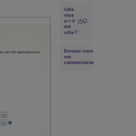
multi-clic
Cela
vous
a-t-il
Activer la
configuration de
été
l’application
utile ?
Receiver/Workspace
Envoyez-nous
Vue
vos
Applications
commentaires
et bureaux