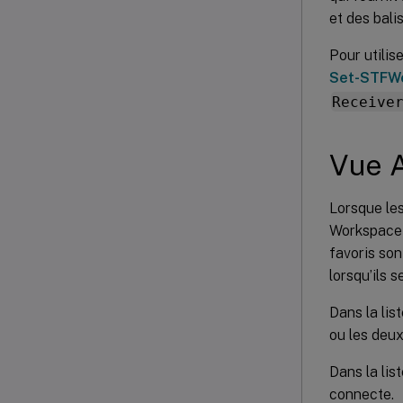
et des bali
Pour utilis
Set-STFWe
Receive
Vue A
Lorsque les
Workspace a
favoris son
lorsqu’ils 
Dans la lis
ou les deux
Dans la lis
connecte.