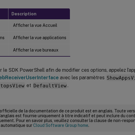
Description
Afficher la vue Accueil
ons
Afficher la vue applications
Afficher la vue bureaux
er le SDK PowerShell afin de modifier ces options, appelez l’
bReceiverUserInterface
avec les paramètres
ShowAppsV
ktopsView
et
DefaultView
.
 officielle de la documentation de ce produit est en anglais. Toute ve
’anglais est fournie uniquement à titre indicatif et peut inclure du con
ement. Pour en savoir plus, veuillez consulter la clause de non-respons
 automatique sur
Cloud Software Group home
.