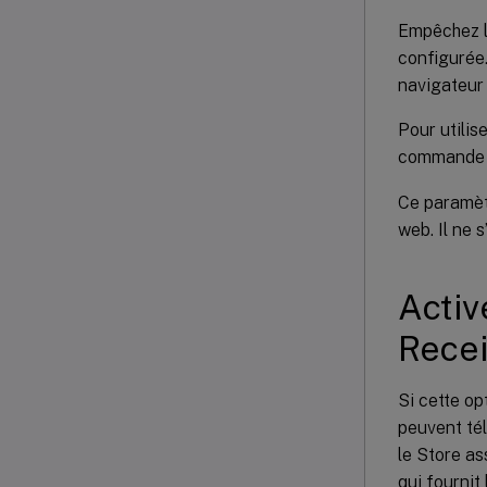
Empêchez le
configurée.
navigateur 
Pour utilis
command
Ce paramèt
web. Il ne 
Activ
Rece
Si cette op
peuvent tél
le Store as
qui fournit