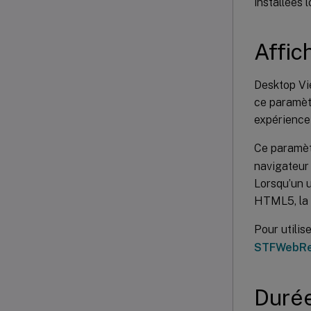
installées 
Affic
Desktop Vie
ce paramètr
expérience 
Ce paramèt
navigateur 
Lorsqu’un u
HTML5, la b
Pour utilis
STFWebRe
Durée