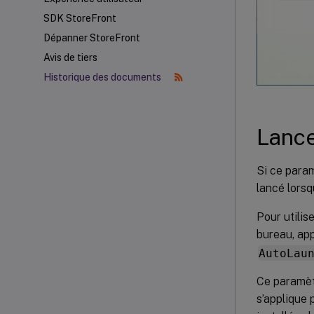
SDK StoreFront
Dépanner StoreFront
Avis de tiers
Historique des documents
Lanc
Si ce param
lancé lorsq
Pour utili
bureau, ap
AutoLau
Ce paramètr
s’applique 