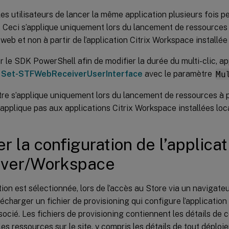
s utilisateurs de lancer la même application plusieurs fois p
 Ceci s’applique uniquement lors du lancement de ressources à
web et non à partir de l’application Citrix Workspace installée
er le SDK PowerShell afin de modifier la durée du multi-clic, ap
e
Set-STFWebReceiverUserInterface
avec le paramètre
Mu
re s’applique uniquement lors du lancement de ressources à p
s’applique pas aux applications Citrix Workspace installées lo
er la configuration de l’applicat
iver/Workspace
tion est sélectionnée, lors de l’accès au Store via un navigateu
écharger un fichier de provisioning qui configure l’applicatio
socié. Les fichiers de provisioning contiennent les détails de 
 les ressources sur le site, y compris les détails de tout dépl