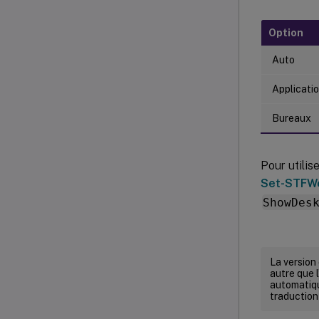
Option
Auto
Applicati
Bureaux
Pour utilis
Set-STFWe
ShowDes
La version
autre que l
automatiqu
traduction