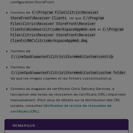
configuration StoreFront.
Contenu de
C:\Program Files\Citrix\Receiver
StoreFront\Receiver Clients
, tel que
C:\Program
Files\Citrix\Receiver StoreFront\Receiver
Clients\Windows\CitrixWorkspaceAppWeb.exe
et
C:\Program
Files\Citrix\Receiver StoreFront\Receiver
Clients\MAC\CitrixWorkspaceAppWeb.dmg
.
Contenu de
C:\inetpub\wwwroot\Citrix\StoreWeb\Custom\contrib
.
Contenu du
C:\inetpub\wwwroot\Citrix\StoreWeb\Custom\custom folder
,
tel que les images copiées et les fichiers customisation.js.
Contenu du magasin de certificats Citrix Delivery Services, à
l’exception des listes de révocation de certificats (CRL) importées
manuellement. (Pour plus de détails sur la distribution des CRL
locales, consultez
Vérification de la liste de révocation de
certificats (CRL)
.
REMARQUE :