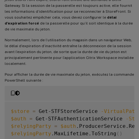
Gateway. Si la session de la passerelle est toujours active, elle fournit
les informations d’identification pour se reconnecter à StoreFront. Si
vous souhaitez empêcher cela, vous devez configurer le
délai
d’expiration forcé
de la passerelle pour qu’il soit identique à la durée
de vie maximale du jeton.
Normalement, lors de l’utilisation du magasin dans un navigateur Web,
le délai d’expiration d’inactivité entraîne la déconnexion de la session
avant l’expiration du jeton, de sorte que la durée de vie du jeton est
principalement pertinente pour l’application Citrix Workspace installée
localement.
Pour afficher la durée de vie maximale du jeton, exécutez la commande
PowerShell suivante :
$store
=
 Get-STFStoreService 
-VirtualPath
$auth
=
 Get-STFAuthenticationService 
-Sto
$relyingParty
=
$auth
.ProducerService.Rel
$relyingParty
.MaxLifetime.ToString
(
)