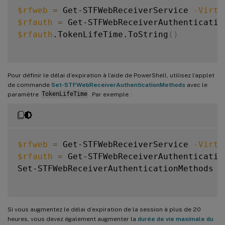
$rfweb
=
 Get-STFWebReceiverService 
-Virtu
$rfauth
=
 Get-STFWebReceiverAuthenticatio
$rfauth
.TokenLifeTime.ToString
(
)
Pour définir le délai d’expiration à l’aide de PowerShell, utilisez l’applet
de commande
Set-STFWebReceiverAuthenticationMethods
avec le
paramètre
TokenLifeTime
. Par exemple :
$rfweb
=
 Get-STFWebReceiverService 
-Virtu
$rfauth
=
 Get-STFWebReceiverAuthenticatio
Set-STFWebReceiverAuthenticationMethods 
-
Si vous augmentez le délai d’expiration de la session à plus de 20
heures, vous devez également augmenter la
durée de vie maximale du