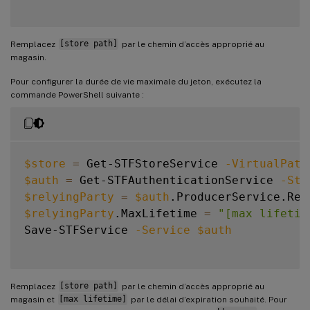
Remplacez
[store path]
par le chemin d’accès approprié au
magasin.
Pour configurer la durée de vie maximale du jeton, exécutez la
commande PowerShell suivante :
$store
=
 Get-STFStoreService 
-VirtualPath
$auth
=
 Get-STFAuthenticationService 
-Sto
$relyingParty
=
$auth
.ProducerService.Rel
$relyingParty
.MaxLifetime 
=
"[max lifetim
Save-STFService 
-Service
$auth
Remplacez
[store path]
par le chemin d’accès approprié au
magasin et
[max lifetime]
par le délai d’expiration souhaité. Pour