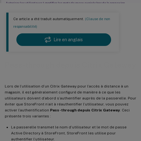
Autoriser les utilisateurs à modifier les mots de passe expirés lors de la connexion
Autoriser les utilisateurs à changer de mot de passe après la connexion
Ce article a été traduit automatiquement.
(Clause de non
™
Configurer Delivery Controller
pour faire confiance à StoreFront
responsabilité)
Entra ID à l’aide d’OIDC
Lire en anglais
Authentification unique vers les VDA
Pass-through depuis Citrix Gateway
Lors de l’utilisation d’un Citrix Gateway pour l’accès à distance à un
magasin, il est généralement configuré de manière à ce que les
utilisateurs doivent d’abord s’authentifier auprès de la passerelle. Pour
éviter que StoreFront n’ait à réauthentifier l’utilisateur, vous pouvez
activer l’authentification
Pass-through depuis Citrix Gateway
. Ceci
présente trois variantes :
La passerelle transmet le nom d’utilisateur et le mot de passe
Active Directory à StoreFront, StoreFront les utilise pour
authentifier l’utilisateur.