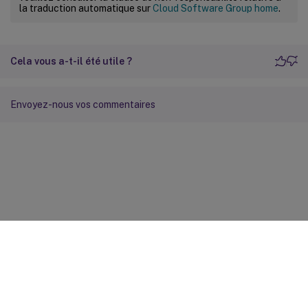
la traduction automatique sur
Cloud Software Group home
.
Cela vous a-t-il été utile ?
Envoyez-nous vos commentaires
Commentaires sur le site
Vos préférences de confidentialité
Confidentialité et