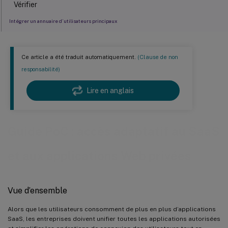
Vérifier
Intégrer un annuaire d’utilisateurs principaux
Configuration de l’authentification unique
Configurer une application SaaS
Ce article a été traduit automatiquement.
(Clause de non
Autoriser une application SaaS et configurer une sécurité
responsabilité)
renforcée
Lire en anglais
Valider la configuration
Configuration et validation d’Adaptive Access
Admin
Guide PoC : accès adaptatif au SaaS
Utilisateur
et aux applications Web privées
Dépannage
Échec des stratégies de sécurité améliorées
Vue d’ensemble
Alors que les utilisateurs consomment de plus en plus d’applications
SaaS, les entreprises doivent unifier toutes les applications autorisées