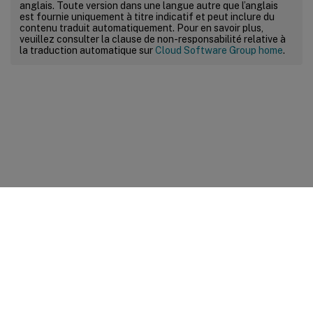
anglais. Toute version dans une langue autre que l’anglais
est fournie uniquement à titre indicatif et peut inclure du
contenu traduit automatiquement. Pour en savoir plus,
veuillez consulter la clause de non-responsabilité relative à
la traduction automatique sur
Cloud Software Group home
.
Commentaires sur le site
Vos préférences de confidentialité
Confidentialité et
conditions légales
Préférences de cookies
docs.cloud.com
© 1999-
2026
Cloud Software Group, Inc. All rights reserved.