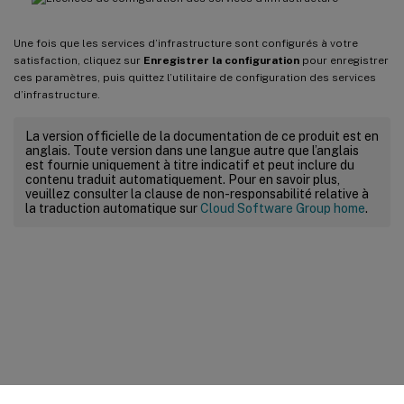
Une fois que les services d’infrastructure sont configurés à votre
satisfaction, cliquez sur
Enregistrer la configuration
pour enregistrer
ces paramètres, puis quittez l’utilitaire de configuration des services
d’infrastructure.
La version officielle de la documentation de ce produit est en
anglais. Toute version dans une langue autre que l’anglais
est fournie uniquement à titre indicatif et peut inclure du
contenu traduit automatiquement. Pour en savoir plus,
veuillez consulter la clause de non-responsabilité relative à
la traduction automatique sur
Cloud Software Group home
.