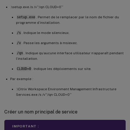
.\setup.exe /s /v`“/qn CLOUD=0`”
setup.exe
. Permet de le remplacer par le nom de fichier du
programme d’installation.
/s
. Indique le mode silencieux.
/v
. Passe les arguments à msiexec.
/qn
. Indique qu’aucune interface utilisateur n’apparaît pendant
l’installation.
CLOUD=0
. Indique les déploiements sur site.
Par exemple :
.\Citrix Workspace Environment Management Infrastructure
Services.exe /s /v`“/qn CLOUD=0`”
Créer un nom principal de service
IMPORTANT :