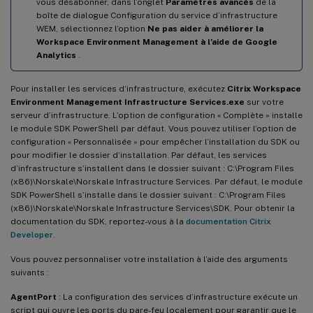
vous désabonner, dans l’onglet
Paramètres avancés
de la
boîte de dialogue Configuration du service d’infrastructure
WEM, sélectionnez l’option
Ne pas aider à améliorer la
Workspace Environment Management à l’aide de Google
Analytics
.
Pour installer les services d’infrastructure, exécutez
Citrix Workspace
Environment Management Infrastructure Services.exe
sur votre
serveur d’infrastructure. L’option de configuration « Complète » installe
le module SDK PowerShell par défaut. Vous pouvez utiliser l’option de
configuration « Personnalisée » pour empêcher l’installation du SDK ou
pour modifier le dossier d’installation. Par défaut, les services
d’infrastructure s’installent dans le dossier suivant : C:\Program Files
(x86)\Norskale\Norskale Infrastructure Services. Par défaut, le module
SDK PowerShell s’installe dans le dossier suivant : C:\Program Files
(x86)\Norskale\Norskale Infrastructure Services\SDK. Pour obtenir la
documentation du SDK, reportez-vous à la
documentation Citrix
Developer
.
Vous pouvez personnaliser votre installation à l’aide des arguments
suivants :
AgentPort
: La configuration des services d’infrastructure exécute un
script qui ouvre les ports du pare-feu localement pour garantir que le