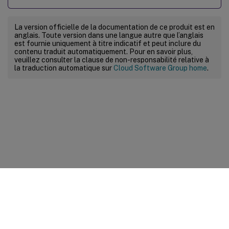
La version officielle de la documentation de ce produit est en
anglais. Toute version dans une langue autre que l’anglais
est fournie uniquement à titre indicatif et peut inclure du
contenu traduit automatiquement. Pour en savoir plus,
veuillez consulter la clause de non-responsabilité relative à
la traduction automatique sur
Cloud Software Group home
.