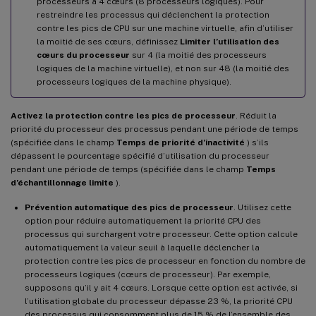
processeurs à 4 cœurs (8 processeurs logiques). Pour
restreindre les processus qui déclenchent la protection
contre les pics de CPU sur une machine virtuelle, afin d’utiliser
la moitié de ses cœurs, définissez
Limiter l’utilisation des
cœurs du processeur
sur 4 (la moitié des processeurs
logiques de la machine virtuelle), et non sur 48 (la moitié des
processeurs logiques de la machine physique).
Activez la protection contre les pics de processeur
. Réduit la
priorité du processeur des processus pendant une période de temps
(spécifiée dans le champ
Temps de priorité d’inactivité
) s’ils
dépassent le pourcentage spécifié d’utilisation du processeur
pendant une période de temps (spécifiée dans le champ
Temps
d’échantillonnage limite
).
Prévention automatique des pics de processeur
. Utilisez cette
option pour réduire automatiquement la priorité CPU des
processus qui surchargent votre processeur. Cette option calcule
automatiquement la valeur seuil à laquelle déclencher la
protection contre les pics de processeur en fonction du nombre de
processeurs logiques (cœurs de processeur). Par exemple,
supposons qu’il y ait 4 cœurs. Lorsque cette option est activée, si
l’utilisation globale du processeur dépasse 23 %, la priorité CPU
des processus qui consomment plus de 15 % de l’ensemble des