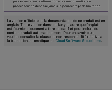
processus et en confirmant que la consommation du
processeur ne dépasse jamais le pourcentage de limitation.
La version officielle de la documentation de ce produit est en
anglais. Toute version dans une langue autre que l’anglais
est fournie uniquement à titre indicatif et peut inclure du
contenu traduit automatiquement. Pour en savoir plus,
veuillez consulter la clause de non-responsabilité relative à
la traduction automatique sur
Cloud Software Group home
.