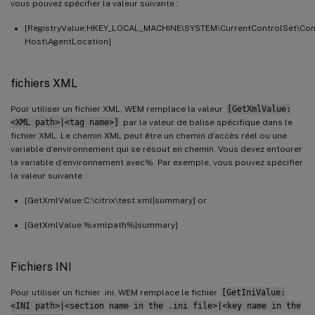
vous pouvez spécifier la valeur suivante :
[RegistryValue:HKEY_LOCAL_MACHINE\SYSTEM\CurrentControlSet\Con
Host\AgentLocation]
fichiers XML
Pour utiliser un fichier XML, WEM remplace la valeur
[GetXmlValue:
<XML path>|<tag name>]
par la valeur de balise spécifique dans le
fichier XML. Le chemin XML peut être un chemin d’accès réel ou une
variable d’environnement qui se résout en chemin. Vous devez entourer
la variable d’environnement avec%. Par exemple, vous pouvez spécifier
la valeur suivante :
[GetXmlValue:C:\citrix\test.xml|summary] or
[GetXmlValue:%xmlpath%|summary]
Fichiers INI
Pour utiliser un fichier .ini, WEM remplace le fichier
[GetIniValue:
<INI path>|<section name in the .ini file>|<key name in the