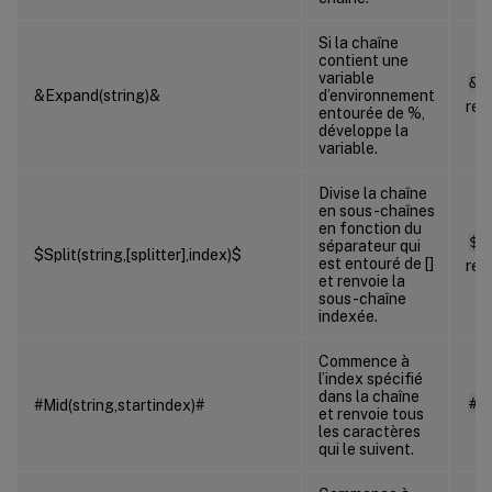
Si la chaîne
contient une
variable
&E
&Expand(string)&
d’environnement
ren
entourée de %,
développe la
variable.
Divise la chaîne
en sous-chaînes
en fonction du
$S
séparateur qui
$Split(string,[splitter],index)$
est entouré de []
ren
et renvoie la
sous-chaîne
indexée.
Commence à
l’index spécifié
dans la chaîne
#M
#Mid(string,startindex)#
et renvoie tous
les caractères
qui le suivent.