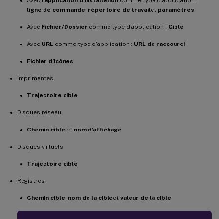
Avec
l’application d’installation
comme type d’application :
ligne de commande
,
répertoire de travail
et
paramètres
Avec
Fichier/Dossier
comme type d’application :
Cible
Avec
URL
comme type d’application :
URL de raccourci
Fichier d’icônes
Imprimantes
Trajectoire cible
Disques réseau
Chemin cible
et
nom d’affichage
Disques virtuels
Trajectoire cible
Registres
Chemin cible
,
nom de la cible
et
valeur de la cible