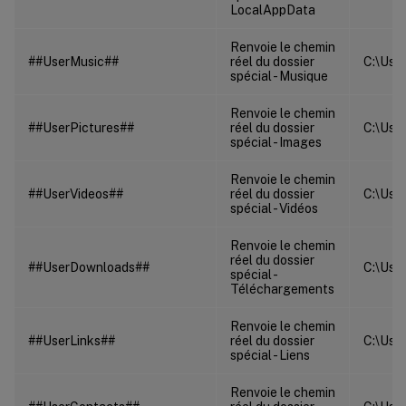
LocalAppData
Renvoie le chemin
##UserMusic##
réel du dossier
C:\User
spécial - Musique
Renvoie le chemin
##UserPictures##
réel du dossier
C:\User
spécial - Images
Renvoie le chemin
##UserVideos##
réel du dossier
C:\User
spécial - Vidéos
Renvoie le chemin
réel du dossier
##UserDownloads##
C:\User
spécial -
Téléchargements
Renvoie le chemin
##UserLinks##
réel du dossier
C:\User
spécial - Liens
Renvoie le chemin