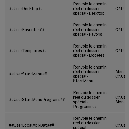
Renvoie le chemin
##UserDesktop##
réel du dossier
C:\User
spécial - Desktop
Renvoie le chemin
##UserFavorites##
réel du dossier
C:\User
spécial - Favoris
Renvoie le chemin
##UserTemplates##
réel du dossier
C:\Use
spécial - Modèles
Renvoie le chemin
réel du dossier
Menu
##UserStartMenu##
spécial -
C:\Use
StartMenu
Renvoie le chemin
réel du dossier
C:\Use
##UserStartMenuPrograms##
spécial -
Menu\
Programmes
Renvoie le chemin
réel du dossier
##UserLocalAppData##
C:\User
spécial -