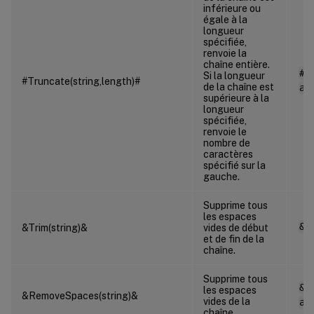
inférieure ou
égale à la
longueur
spécifiée,
renvoie la
chaîne entière.
#T
Si la longueur
#Truncate(string,length)#
de la chaîne est
ab
supérieure à la
longueur
spécifiée,
renvoie le
nombre de
caractères
spécifié sur la
gauche.
Supprime tous
les espaces
&T
&Trim(string)&
vides de début
et de fin de la
chaîne.
Supprime tous
&R
les espaces
&RemoveSpaces(string)&
vides de la
ab
chaîne.