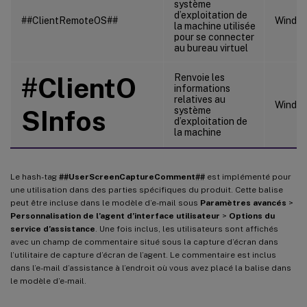
système
d’exploitation de
##ClientRemoteOS##
Windo
la machine utilisée
pour se connecter
au bureau virtuel
#ClientO
Renvoie les
informations
relatives au
Window
SInfos
système
d’exploitation de
la machine
Le hash-tag
##UserScreenCaptureComment##
est implémenté pour
une utilisation dans des parties spécifiques du produit. Cette balise
peut être incluse dans le modèle d’e-mail sous
Paramètres avancés
>
Personnalisation de l’agent d’interface utilisateur
>
Options du
service d’assistance
. Une fois inclus, les utilisateurs sont affichés
avec un champ de commentaire situé sous la capture d’écran dans
l’utilitaire de capture d’écran de l’agent. Le commentaire est inclus
dans l’e-mail d’assistance à l’endroit où vous avez placé la balise dans
le modèle d’e-mail.