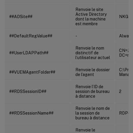
Renvoie le site
Active Directory
##ADSite##
NKG
dont la machine
est membre
##DefaultRegValue##
-
Always
Renvoie le nom
CN=Jil
##UserLDAPPath##
distinctif de
DC=ne
l’utilisateur actuel
Renvoie le dossier
C:\Pro
##VUEMAgentFolder##
de l’agent
Manag
Renvoie l’ID de
##RDSSessionID##
session de bureau
2
à distance
Renvoie le nom de
##RDSSessionName##
la session de
RDP-T
bureau à distance
Renvoie le