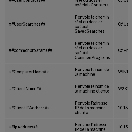
##UserContacts##
réel du dossier
C:\User
spécial - Contacts
Renvoie le chemin
réel du dossier
##UserSearches##
C:\User
spécial -
SavedSearches
Renvoie le chemin
réel du dossier
##commonprograms##
C:\Pro
spécial -
CommonPrograms
Renvoie le nom de
##ComputerName##
WIN10
la machine
Renvoie le nom de
##ClientName##
W2K16
la machine cliente
Renvoie l’adresse
##ClientIPAddress##
IP de la machine
10.150
cliente
Renvoie l’adresse
##IpAddress##
10.150
IP de la machine