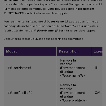
de la valeur écrite par Workspace Environment Management dans le
.ini
lui-même est plus compliquée : vous pouvez écrire
littéralement
%USERNAME% ou écrire la valeur développée.
Pour augmenter la flexibilité,
# #UserName ##
existe sous forme de
hash-tag, de sorte que l’utilisation de %UserName%
pour
une valeur
l’écrit littéralement et #
#UserName ## écrit
la valeur développée.
Consultez le tableau suivant pour obtenir des exemples :
Modal
Description
Exemp
Renvoie la
variable
##UserName##
d’environnement
Jill
étendue
« %username% »
Renvoie la
variable
##UserProfile##
d’environnement
C:\Users
étendue
« %userprofile% »