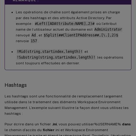
Les opérations de chaîne sont également prises en charge
par des hashtags et des attributs Active Directory. Par
exemple :
#Left([ADAttribute:NAME],2)#
où l’attribut
name de l’utilisateur actuel du domaine est
Administrator
renvoyé
Ad
, et
$Split(##ClientIPAddress##,[\.],2)$
renvoie
157
.
!Mid(string,startindex,length)!
et
!Substring(string,startindex,length)!
les opérations
sont toujours effectuées en dernier.
Hashtags
Les hashtags sont une fonctionnalité de remplacement largement
utilisée dans le traitement des éléments Workspace Environment
Management. L’exemple suivant illustre la façon dont vous utilisez les
hashtags :
Pour écrire dans un fichier
.ini
, vous pouvez utiliser%USERNAME%
dans
le chemin d’accès du
fichier
.ini et Workspace Environment
Management le traite et étend le répertoire final. Toutefois, l’évaluation