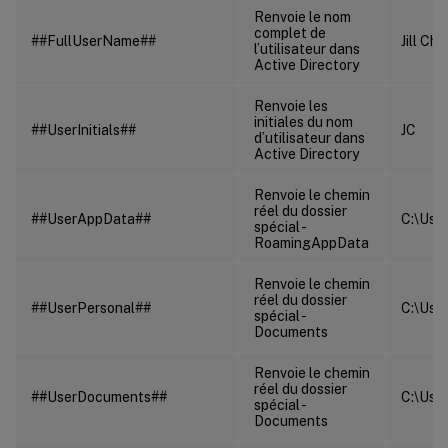
Renvoie le nom
complet de
##FullUserName##
Jill Ch
l’utilisateur dans
Active Directory
Renvoie les
initiales du nom
##UserInitials##
JC
d’utilisateur dans
Active Directory
Renvoie le chemin
réel du dossier
##UserAppData##
C:\Use
spécial -
RoamingAppData
Renvoie le chemin
réel du dossier
##UserPersonal##
C:\Use
spécial -
Documents
Renvoie le chemin
réel du dossier
##UserDocuments##
C:\Use
spécial -
Documents