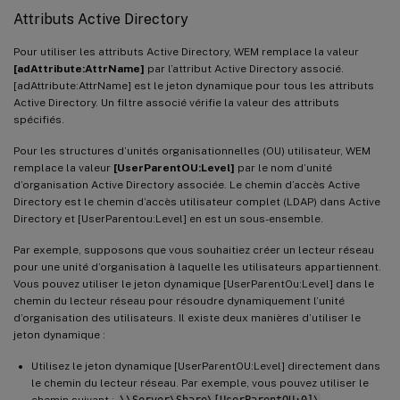
Attributs Active Directory
Pour utiliser les attributs Active Directory, WEM remplace la valeur
[adAttribute:AttrName]
par l’attribut Active Directory associé.
[adAttribute:AttrName] est le jeton dynamique pour tous les attributs
Active Directory. Un filtre associé vérifie la valeur des attributs
spécifiés.
Pour les structures d’unités organisationnelles (OU) utilisateur, WEM
remplace la valeur
[UserParentOU:Level]
par le nom d’unité
d’organisation Active Directory associée. Le chemin d’accès Active
Directory est le chemin d’accès utilisateur complet (LDAP) dans Active
Directory et [UserParentou:Level] en est un sous-ensemble.
Par exemple, supposons que vous souhaitiez créer un lecteur réseau
pour une unité d’organisation à laquelle les utilisateurs appartiennent.
Vous pouvez utiliser le jeton dynamique [UserParentOu:Level] dans le
chemin du lecteur réseau pour résoudre dynamiquement l’unité
d’organisation des utilisateurs. Il existe deux manières d’utiliser le
jeton dynamique :
Utilisez le jeton dynamique [UserParentOU:Level] directement dans
le chemin du lecteur réseau. Par exemple, vous pouvez utiliser le
chemin suivant :
\\Server\Share\[UserParentOU:0]\
.