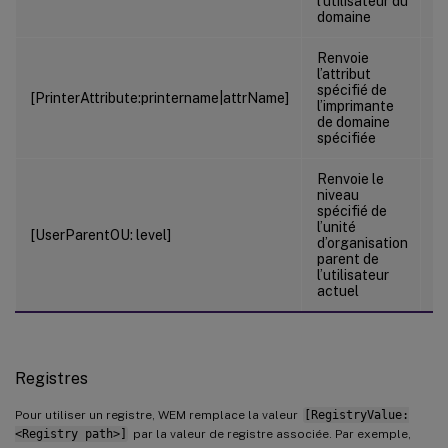
l’utilisateur du
domaine
Renvoie
l’attribut
spécifié de
[
[PrinterAttribute:printername|attrName]
l’imprimante
l
de domaine
spécifiée
Renvoie le
niveau
[
spécifié de
C
l’unité
[UserParentOU: level]
d’organisation
A
parent de
r
l’utilisateur
actuel
Registres
Pour utiliser un registre, WEM remplace la valeur
[RegistryValue:
<Registry path>]
par la valeur de registre associée. Par exemple,