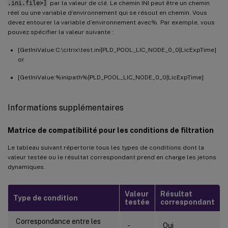
.ini.file>]
par la valeur de clé. Le chemin INI peut être un chemin
réel ou une variable d’environnement qui se résout en chemin. Vous
devez entourer la variable d’environnement avec%. Par exemple, vous
pouvez spécifier la valeur suivante :
[GetIniValue:C:\citrix\test.ini|PLD_POOL_LIC_NODE_0_0|LicExpTime]
or
[GetIniValue:%inipath%|PLD_POOL_LIC_NODE_0_0|LicExpTime]
Informations supplémentaires
Matrice de compatibilité pour les conditions de filtration
Le tableau suivant répertorie tous les types de conditions dont la
valeur testée ou le résultat correspondant prend en charge les jetons
dynamiques.
Valeur
Résultat
Type de condition
testée
correspondant
Correspondance entre les
-
Oui