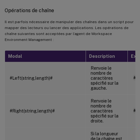
Opérations de chaîne
Il est parfois nécessaire de manipuler des chaînes dans un script pour
mapper des lecteurs ou lancer des applications. Les opérations de
chaîne suivantes sont acceptées par l’agent de Workspace
Environment Management :
Modal
Description
Exe
Renvoie le
nombre de
#L
#Left(string,length)#
caractères
spécifié sur la
gauche.
Renvoie le
nombre de
#R
#Right(string,length)#
caractères
spécifié sur la
droite.
Si la longueur
de la chaîne est