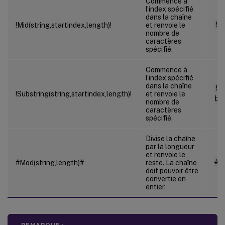
Commence à
l’index spécifié
dans la chaîne
!M
!Mid(string,startindex,length)!
et renvoie le
nombre de
caractères
spécifié.
Commence à
l’index spécifié
dans la chaîne
!S
!Substring(string,startindex,length)!
et renvoie le
bc
nombre de
caractères
spécifié.
Divise la chaîne
par la longueur
et renvoie le
#M
#Mod(string,length)#
reste. La chaîne
doit pouvoir être
convertie en
entier.
REMARQUE :